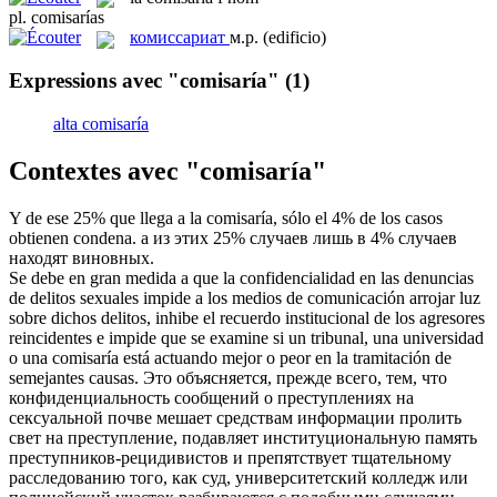
pl.
comisarías
комиссариат
м.р.
(edificio)
Expressions avec "comisaría"
(1)
alta comisaría
Contextes avec "comisaría"
Y de ese 25% que llega a la
comisaría
, sólo el 4% de los casos
obtienen condena.
а из этих 25% случаев лишь в 4% случаев
находят виновных.
Se debe en gran medida a que la confidencialidad en las denuncias
de delitos sexuales impide a los medios de comunicación arrojar luz
sobre dichos delitos, inhibe el recuerdo institucional de los agresores
reincidentes e impide que se examine si un tribunal, una universidad
o una
comisaría
está actuando mejor o peor en la tramitación de
semejantes causas.
Это объясняется, прежде всего, тем, что
конфиденциальность сообщений о преступлениях на
сексуальной почве мешает средствам информации пролить
свет на преступление, подавляет институциональную память
преступников-рецидивистов и препятствует тщательному
расследованию того, как суд, университетский колледж или