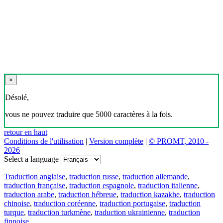
×
Désolé,
vous ne pouvez traduire que 5000 caractères à la fois.
retour en haut
Conditions de l'utilisation
|
Version complète
|
© PROMT, 2010 -
2026
Select a language
Traduction anglaise
,
traduction russe
,
traduction allemande
,
traduction française
,
traduction espagnole
,
traduction italienne
,
traduction arabe
,
traduction hébreue
,
traduction kazakhe
,
traduction
chinoise
,
traduction coréenne
,
traduction portugaise
,
traduction
turque
,
traduction turkmène
,
traduction ukrainienne
,
traduction
finnoise