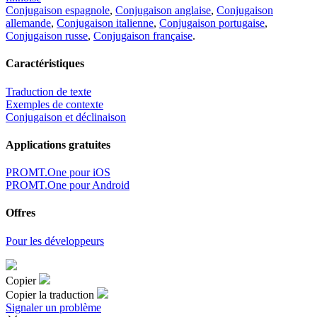
Conjugaison espagnole
,
Conjugaison anglaise
,
Conjugaison
allemande
,
Conjugaison italienne
,
Conjugaison portugaise
,
Conjugaison russe
,
Conjugaison française
.
Caractéristiques
Traduction de texte
Exemples de contexte
Conjugaison et déclinaison
Applications gratuites
PROMT.One pour iOS
PROMT.One pour Android
Offres
Pour les développeurs
Copier
Copier la traduction
Signaler un problème