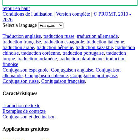
retour en haut
Conditions de l'utilisation
|
Version complète
|
© PROMT, 2010 -
2026
Select a language
Traduction anglaise
,
traduction russe
,
traduction allemande
,
traduction française
,
traduction espagnole
,
traduction italienne
,
traduction arabe
,
traduction hébreue
,
traduction kazakhe
,
traduction
chinoise
,
traduction coréenne
,
traduction portugaise
,
traduction
turque
,
traduction turkmène
,
traduction ukrainienne
,
traduction
finnoise
Conjugaison espagnole
,
Conjugaison anglaise
,
Conjugaison
allemande
,
Conjugaison italienne
,
Conjugaison portugaise
,
Conjugaison russe
,
Conjugaison française
.
Caractéristiques
Traduction de texte
Exemples de contexte
Conjugaison et déclinaison
Applications gratuites