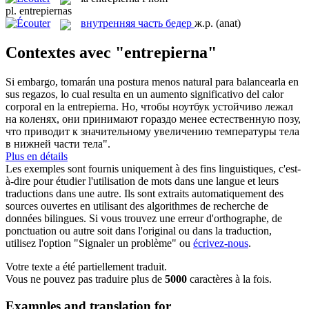
pl.
entrepiernas
внутренняя часть бедер
ж.р.
(anat)
Contextes avec "entrepierna"
Si embargo, tomarán una postura menos natural para balancearla en
sus regazos, lo cual resulta en un aumento significativo del calor
corporal en la
entrepierna
.
Но, чтобы ноутбук устойчиво лежал
на коленях, они принимают гораздо менее естественную позу,
что приводит к значительному увеличению температуры тела
в нижней части тела".
Plus en détails
Les exemples sont fournis uniquement à des fins linguistiques, c'est-
à-dire pour étudier l'utilisation de mots dans une langue et leurs
traductions dans une autre. Ils sont extraits automatiquement des
sources ouvertes en utilisant des algorithmes de recherche de
données bilingues. Si vous trouvez une erreur d'orthographe, de
ponctuation ou autre soit dans l'original ou dans la traduction,
utilisez l'option "Signaler un problème" ou
écrivez-nous
.
Votre texte a été partiellement traduit.
Vous ne pouvez pas traduire plus de
5000
caractères à la fois.
Examples and translation for