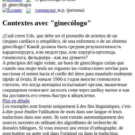
pl.
ginecólogos
гинеколог
м.р.
(persona)
Contextes avec "ginecólogo"
¿Cuál creen Uds. que debe ser el promedio de aciertos de un
cirujano cardíaco u ortopédico, de una enfermera o de un obstetra
ginecólogo
?
Какой должна быть средняя результативность
кардиохирурга, или медсестры, или хирурга-ортопеда,
гинеколога
, фельдшера - как вы думаете?
A principios del siglo veinte, un buen de
ginecólogos
creían que
cuando una mujer tenía un orgasmo las contracciones servían para
succionar el semen hacia el cuello del útero para mandarlo realmente
rápido al óvulo;
В начале 1900-х годов многие
гинекологи
считали, что когда женщина испытывает оргазм, мышечные
сокращения помогают засосать семя через шейку матки и как
бы доставить его очень быстро к яйцеклетке.
Plus en détails
Les exemples sont fournis uniquement à des fins linguistiques, c'est-
à-dire pour étudier l'utilisation de mots dans une langue et leurs
traductions dans une autre. Ils sont extraits automatiquement des
sources ouvertes en utilisant des algorithmes de recherche de
données bilingues. Si vous trouvez une erreur d'orthographe, de
ponctuation ou autre soit dans l'original ou dans la traduction,