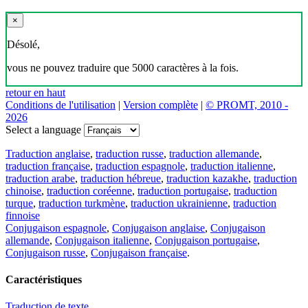
×
Désolé,
vous ne pouvez traduire que 5000 caractères à la fois.
retour en haut
Conditions de l'utilisation
|
Version complète
|
© PROMT, 2010 -
2026
Select a language
Traduction anglaise
,
traduction russe
,
traduction allemande
,
traduction française
,
traduction espagnole
,
traduction italienne
,
traduction arabe
,
traduction hébreue
,
traduction kazakhe
,
traduction
chinoise
,
traduction coréenne
,
traduction portugaise
,
traduction
turque
,
traduction turkmène
,
traduction ukrainienne
,
traduction
finnoise
Conjugaison espagnole
,
Conjugaison anglaise
,
Conjugaison
allemande
,
Conjugaison italienne
,
Conjugaison portugaise
,
Conjugaison russe
,
Conjugaison française
.
Caractéristiques
Traduction de texte