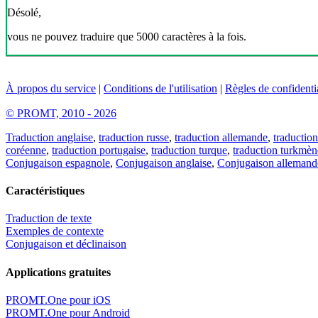
Désolé,
vous ne pouvez traduire que 5000 caractères à la fois.
À propos du service
|
Conditions de l'utilisation
|
Règles de confidentia
© PROMT, 2010 - 2026
Traduction anglaise
,
traduction russe
,
traduction allemande
,
traduction
coréenne
,
traduction portugaise
,
traduction turque
,
traduction turkmèn
Conjugaison espagnole
,
Conjugaison anglaise
,
Conjugaison allemand
Caractéristiques
Traduction de texte
Exemples de contexte
Conjugaison et déclinaison
Applications gratuites
PROMT.One pour iOS
PROMT.One pour Android