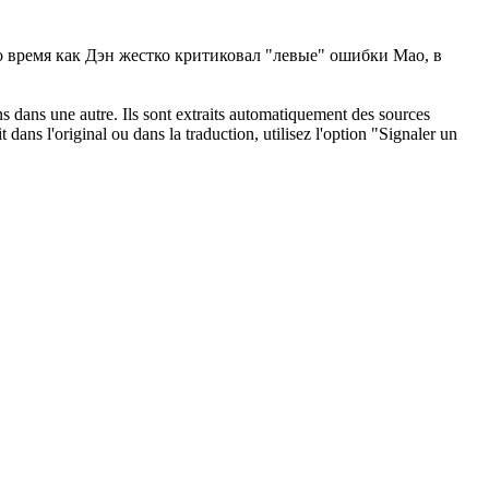
о время как Дэн жестко критиковал "левые" ошибки Мао, в
ons dans une autre. Ils sont extraits automatiquement des sources
dans l'original ou dans la traduction, utilisez l'option "Signaler un