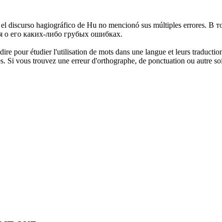
 el discurso
hagiográfico
de Hu no mencionó sus múltiples errores.
В т
 о его каких-либо грубых ошибках.
dire pour étudier l'utilisation de mots dans une langue et leurs traducti
. Si vous trouvez une erreur d'orthographe, de ponctuation ou autre soit 