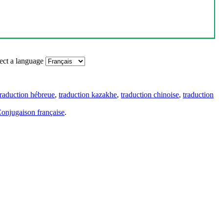
ect a language
traduction hébreue
,
traduction kazakhe
,
traduction chinoise
,
traduction
onjugaison française
.