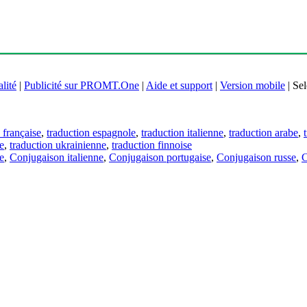
lité
|
Publicité sur PROMT.One
|
Aide et support
|
Version mobile
|
Sel
 française
,
traduction espagnole
,
traduction italienne
,
traduction arabe
,
e
,
traduction ukrainienne
,
traduction finnoise
e
,
Conjugaison italienne
,
Conjugaison portugaise
,
Conjugaison russe
,
C