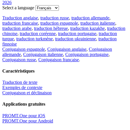
2026
Select a language
Traduction anglaise
,
traduction russe
,
traduction allemande
,
traduction française
,
traduction espagnole
,
traduction italienne
,
traduction arabe
,
traduction hébreue
,
traduction kazakhe
,
traduction
chinoise
,
traduction coréenne
,
traduction portugaise
,
traduction
turque
,
traduction turkmène
,
traduction ukrainienne
,
traduction
finnoise
Conjugaison espagnole
,
Conjugaison anglaise
,
Conjugaison
allemande
,
Conjugaison italienne
,
Conjugaison portugaise
,
Conjugaison russe
,
Conjugaison française
.
Caractéristiques
Traduction de texte
Exemples de contexte
Conjugaison et déclinaison
Applications gratuites
PROMT.One pour iOS
PROMT.One pour Android