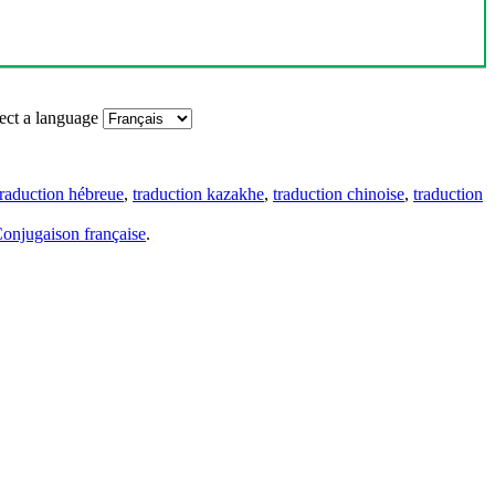
ect a language
traduction hébreue
,
traduction kazakhe
,
traduction chinoise
,
traduction
onjugaison française
.