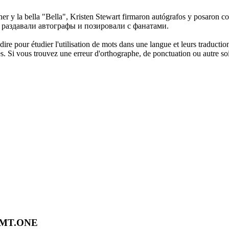
ner y la bella "Bella", Kristen Stewart firmaron autógrafos y posaron co
 раздавали автографы и позировали с фанатами.
dire pour étudier l'utilisation de mots dans une langue et leurs traducti
. Si vous trouvez une erreur d'orthographe, de ponctuation ou autre soit 
OMT.ONE