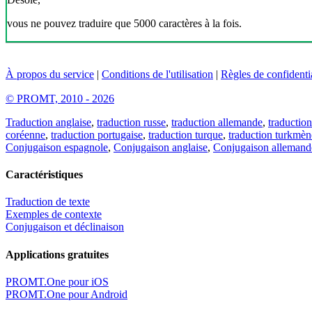
vous ne pouvez traduire que 5000 caractères à la fois.
À propos du service
|
Conditions de l'utilisation
|
Règles de confidentia
© PROMT, 2010 - 2026
Traduction anglaise
,
traduction russe
,
traduction allemande
,
traduction
coréenne
,
traduction portugaise
,
traduction turque
,
traduction turkmèn
Conjugaison espagnole
,
Conjugaison anglaise
,
Conjugaison allemand
Caractéristiques
Traduction de texte
Exemples de contexte
Conjugaison et déclinaison
Applications gratuites
PROMT.One pour iOS
PROMT.One pour Android