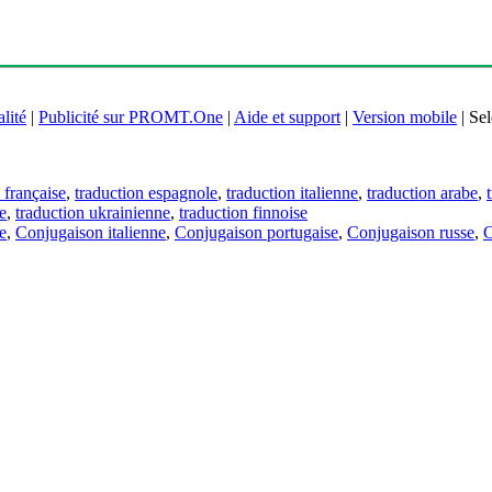
lité
|
Publicité sur PROMT.One
|
Aide et support
|
Version mobile
|
Sel
 française
,
traduction espagnole
,
traduction italienne
,
traduction arabe
,
e
,
traduction ukrainienne
,
traduction finnoise
e
,
Conjugaison italienne
,
Conjugaison portugaise
,
Conjugaison russe
,
C