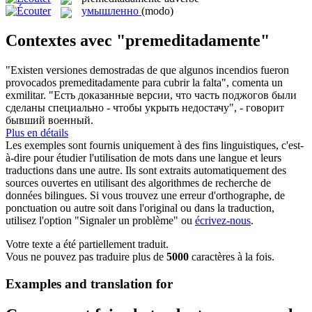
умышленно
(modo)
Contextes avec "premeditadamente"
"Existen versiones demostradas de que algunos incendios fueron
provocados
premeditadamente
para cubrir la falta", comenta un
exmilitar.
"Есть доказанные версии, что часть поджогов были
сделаны специально - чтобы укрыть недостачу", - говорит
бывший военный.
Plus en détails
Les exemples sont fournis uniquement à des fins linguistiques, c'est-
à-dire pour étudier l'utilisation de mots dans une langue et leurs
traductions dans une autre. Ils sont extraits automatiquement des
sources ouvertes en utilisant des algorithmes de recherche de
données bilingues. Si vous trouvez une erreur d'orthographe, de
ponctuation ou autre soit dans l'original ou dans la traduction,
utilisez l'option "Signaler un problème" ou
écrivez-nous
.
Votre texte a été partiellement traduit.
Vous ne pouvez pas traduire plus de
5000
caractères à la fois.
Examples and translation for