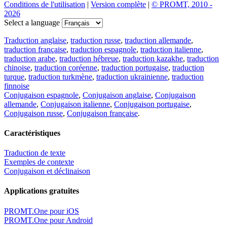
Conditions de l'utilisation
|
Version complète
|
© PROMT, 2010 -
2026
Select a language
Traduction anglaise
,
traduction russe
,
traduction allemande
,
traduction française
,
traduction espagnole
,
traduction italienne
,
traduction arabe
,
traduction hébreue
,
traduction kazakhe
,
traduction
chinoise
,
traduction coréenne
,
traduction portugaise
,
traduction
turque
,
traduction turkmène
,
traduction ukrainienne
,
traduction
finnoise
Conjugaison espagnole
,
Conjugaison anglaise
,
Conjugaison
allemande
,
Conjugaison italienne
,
Conjugaison portugaise
,
Conjugaison russe
,
Conjugaison française
.
Caractéristiques
Traduction de texte
Exemples de contexte
Conjugaison et déclinaison
Applications gratuites
PROMT.One pour iOS
PROMT.One pour Android