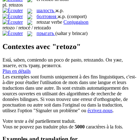
pl.
retozos
шалость
ж.р.
болтовня
ж.р.
(comport)
retozar
verbe
Conjugaison
retozo / retocé / retozado
прыгать
(saltar y brincar)
Contextes avec "retozo"
Está, saben, comiendo un poco de pasto,
retozando
.
Он уже,
знаете, есть траву,
резвится
.
Plus en détails
Les exemples sont fournis uniquement à des fins linguistiques, c'est-
à-dire pour étudier l'utilisation de mots dans une langue et leurs
traductions dans une autre. Ils sont extraits automatiquement des
sources ouvertes en utilisant des algorithmes de recherche de
données bilingues. Si vous trouvez une erreur d'orthographe, de
ponctuation ou autre soit dans l'original ou dans la traduction,
utilisez l'option "Signaler un problème" ou
écrivez-nous
.
Votre texte a été partiellement traduit.
Vous ne pouvez pas traduire plus de
5000
caractères à la fois.
Examples and translation for