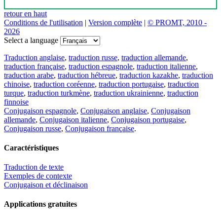
retour en haut
Conditions de l'utilisation
|
Version complète
|
© PROMT, 2010 -
2026
Select a language
Traduction anglaise
,
traduction russe
,
traduction allemande
,
traduction française
,
traduction espagnole
,
traduction italienne
,
traduction arabe
,
traduction hébreue
,
traduction kazakhe
,
traduction
chinoise
,
traduction coréenne
,
traduction portugaise
,
traduction
turque
,
traduction turkmène
,
traduction ukrainienne
,
traduction
finnoise
Conjugaison espagnole
,
Conjugaison anglaise
,
Conjugaison
allemande
,
Conjugaison italienne
,
Conjugaison portugaise
,
Conjugaison russe
,
Conjugaison française
.
Caractéristiques
Traduction de texte
Exemples de contexte
Conjugaison et déclinaison
Applications gratuites