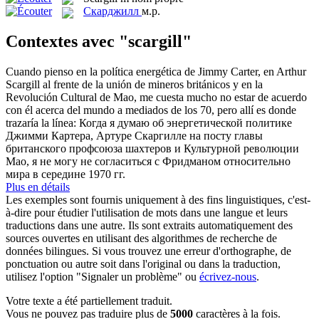
Скарджилл
м.р.
Contextes avec "scargill"
Cuando pienso en la política energética de Jimmy Carter, en Arthur
Scargill
al frente de la unión de mineros británicos y en la
Revolución Cultural de Mao, me cuesta mucho no estar de acuerdo
con él acerca del mundo a mediados de los 70, pero allí es donde
trazaría la línea:
Когда я думаю об энергетической политике
Джимми Картера, Артуре Скаргилле на посту главы
британского профсоюза шахтеров и Культурной революции
Мао, я не могу не согласиться с Фридманом относительно
мира в середине 1970 гг.
Plus en détails
Les exemples sont fournis uniquement à des fins linguistiques, c'est-
à-dire pour étudier l'utilisation de mots dans une langue et leurs
traductions dans une autre. Ils sont extraits automatiquement des
sources ouvertes en utilisant des algorithmes de recherche de
données bilingues. Si vous trouvez une erreur d'orthographe, de
ponctuation ou autre soit dans l'original ou dans la traduction,
utilisez l'option "Signaler un problème" ou
écrivez-nous
.
Votre texte a été partiellement traduit.
Vous ne pouvez pas traduire plus de
5000
caractères à la fois.