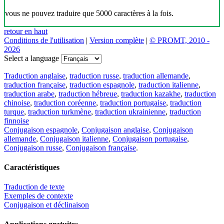
vous ne pouvez traduire que 5000 caractères à la fois.
retour en haut
Conditions de l'utilisation
|
Version complète
|
© PROMT, 2010 -
2026
Select a language
Traduction anglaise
,
traduction russe
,
traduction allemande
,
traduction française
,
traduction espagnole
,
traduction italienne
,
traduction arabe
,
traduction hébreue
,
traduction kazakhe
,
traduction
chinoise
,
traduction coréenne
,
traduction portugaise
,
traduction
turque
,
traduction turkmène
,
traduction ukrainienne
,
traduction
finnoise
Conjugaison espagnole
,
Conjugaison anglaise
,
Conjugaison
allemande
,
Conjugaison italienne
,
Conjugaison portugaise
,
Conjugaison russe
,
Conjugaison française
.
Caractéristiques
Traduction de texte
Exemples de contexte
Conjugaison et déclinaison