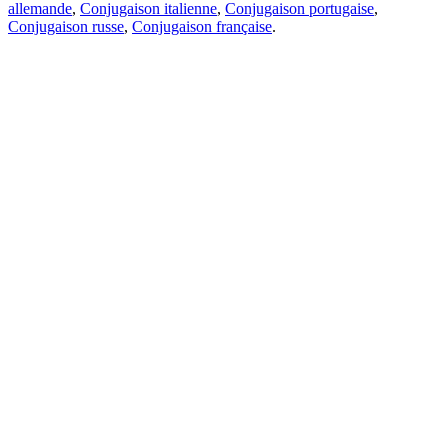
allemande
,
Conjugaison italienne
,
Conjugaison portugaise
,
Conjugaison russe
,
Conjugaison française
.
Caractéristiques
Traduction de texte
Exemples de contexte
Conjugaison et déclinaison
Applications gratuites
PROMT.One pour iOS
PROMT.One pour Android
Offres
Pour les développeurs
Copier
Copier la traduction
Signaler un problème
Traduction
Contextes
Conjugaison
et déclinaison
Grammaire