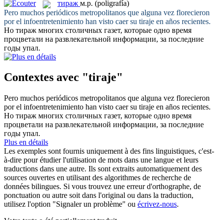
тираж
м.р.
(poligrafía)
Pero muchos periódicos metropolitanos que alguna vez florecieron
por el infoentretenimiento han visto caer su
tiraje
en años recientes.
Но
тираж
многих столичных газет, которые одно время
процветали на развлекательной информации, за последние
годы упал.
Contextes avec "tiraje"
Pero muchos periódicos metropolitanos que alguna vez florecieron
por el infoentretenimiento han visto caer su
tiraje
en años recientes.
Но
тираж
многих столичных газет, которые одно время
процветали на развлекательной информации, за последние
годы упал.
Plus en détails
Les exemples sont fournis uniquement à des fins linguistiques, c'est-
à-dire pour étudier l'utilisation de mots dans une langue et leurs
traductions dans une autre. Ils sont extraits automatiquement des
sources ouvertes en utilisant des algorithmes de recherche de
données bilingues. Si vous trouvez une erreur d'orthographe, de
ponctuation ou autre soit dans l'original ou dans la traduction,
utilisez l'option "Signaler un problème" ou
écrivez-nous
.