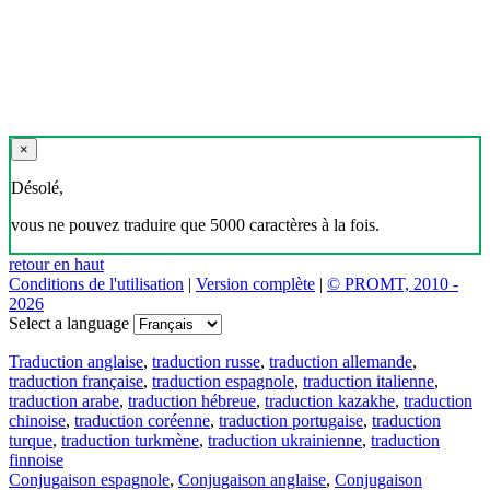
×
Désolé,
vous ne pouvez traduire que 5000 caractères à la fois.
retour en haut
Conditions de l'utilisation
|
Version complète
|
© PROMT, 2010 -
2026
Select a language
Traduction anglaise
,
traduction russe
,
traduction allemande
,
traduction française
,
traduction espagnole
,
traduction italienne
,
traduction arabe
,
traduction hébreue
,
traduction kazakhe
,
traduction
chinoise
,
traduction coréenne
,
traduction portugaise
,
traduction
turque
,
traduction turkmène
,
traduction ukrainienne
,
traduction
finnoise
Conjugaison espagnole
,
Conjugaison anglaise
,
Conjugaison