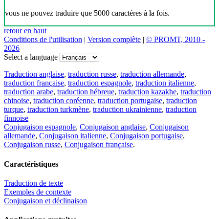
vous ne pouvez traduire que 5000 caractères à la fois.
retour en haut
Conditions de l'utilisation
|
Version complète
|
© PROMT, 2010 -
2026
Select a language
Traduction anglaise
,
traduction russe
,
traduction allemande
,
traduction française
,
traduction espagnole
,
traduction italienne
,
traduction arabe
,
traduction hébreue
,
traduction kazakhe
,
traduction
chinoise
,
traduction coréenne
,
traduction portugaise
,
traduction
turque
,
traduction turkmène
,
traduction ukrainienne
,
traduction
finnoise
Conjugaison espagnole
,
Conjugaison anglaise
,
Conjugaison
allemande
,
Conjugaison italienne
,
Conjugaison portugaise
,
Conjugaison russe
,
Conjugaison française
.
Caractéristiques
Traduction de texte
Exemples de contexte
Conjugaison et déclinaison