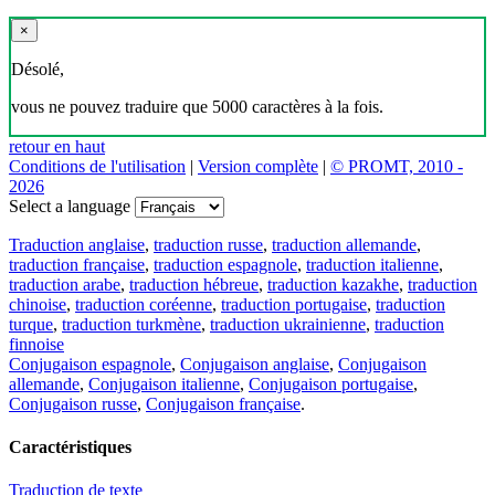
×
Désolé,
vous ne pouvez traduire que 5000 caractères à la fois.
retour en haut
Conditions de l'utilisation
|
Version complète
|
© PROMT, 2010 -
2026
Select a language
Traduction anglaise
,
traduction russe
,
traduction allemande
,
traduction française
,
traduction espagnole
,
traduction italienne
,
traduction arabe
,
traduction hébreue
,
traduction kazakhe
,
traduction
chinoise
,
traduction coréenne
,
traduction portugaise
,
traduction
turque
,
traduction turkmène
,
traduction ukrainienne
,
traduction
finnoise
Conjugaison espagnole
,
Conjugaison anglaise
,
Conjugaison
allemande
,
Conjugaison italienne
,
Conjugaison portugaise
,
Conjugaison russe
,
Conjugaison française
.
Caractéristiques
Traduction de texte