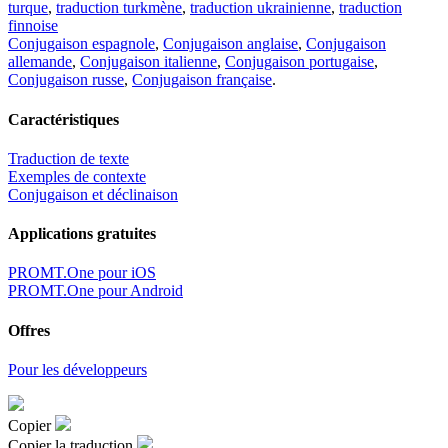
turque
,
traduction turkmène
,
traduction ukrainienne
,
traduction
finnoise
Conjugaison espagnole
,
Conjugaison anglaise
,
Conjugaison
allemande
,
Conjugaison italienne
,
Conjugaison portugaise
,
Conjugaison russe
,
Conjugaison française
.
Caractéristiques
Traduction de texte
Exemples de contexte
Conjugaison et déclinaison
Applications gratuites
PROMT.One pour iOS
PROMT.One pour Android
Offres
Pour les développeurs
Copier
Copier la traduction