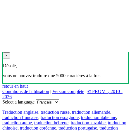
×
Désolé,
vous ne pouvez traduire que 5000 caractères à la fois.
retour en haut
Conditions de l'utilisation
|
Version complète
|
© PROMT, 2010 -
2026
Select a language
Traduction anglaise
,
traduction russe
,
traduction allemande
,
traduction française
,
traduction espagnole
,
traduction italienne
,
traduction arabe
,
traduction hébreue
,
traduction kazakhe
,
traduction
chinoise
,
traduction coréenne
,
traduction portugaise
,
traduction