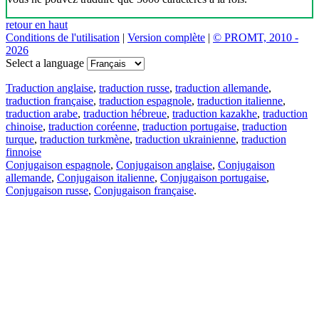
retour en haut
Conditions de l'utilisation
|
Version complète
|
© PROMT, 2010 -
2026
Select a language
Traduction anglaise
,
traduction russe
,
traduction allemande
,
traduction française
,
traduction espagnole
,
traduction italienne
,
traduction arabe
,
traduction hébreue
,
traduction kazakhe
,
traduction
chinoise
,
traduction coréenne
,
traduction portugaise
,
traduction
turque
,
traduction turkmène
,
traduction ukrainienne
,
traduction
finnoise
Conjugaison espagnole
,
Conjugaison anglaise
,
Conjugaison
allemande
,
Conjugaison italienne
,
Conjugaison portugaise
,
Conjugaison russe
,
Conjugaison française
.
Caractéristiques
Traduction de texte
Exemples de contexte
Conjugaison et déclinaison
Applications gratuites