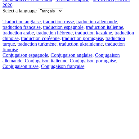
2026
Select a language
Traduction anglaise
,
traduction russe
,
traduction allemande
,
traduction française
,
traduction espagnole
,
traduction italienne
,
traduction arabe
,
traduction hébreue
,
traduction kazakhe
,
traduction
chinoise
,
traduction coréenne
,
traduction portugaise
,
traduction
turque
,
traduction turkmène
,
traduction ukrainienne
,
traduction
finnoise
Conjugaison espagnole
,
Conjugaison anglaise
,
Conjugaison
allemande
,
Conjugaison italienne
,
Conjugaison portugaise
,
Conjugaison russe
,
Conjugaison française
.
Caractéristiques
Traduction de texte
Exemples de contexte
Conjugaison et déclinaison
Applications gratuites
PROMT.One pour iOS
PROMT.One pour Android