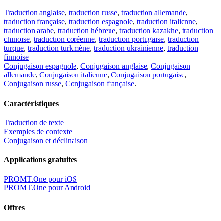
Traduction anglaise
,
traduction russe
,
traduction allemande
,
traduction française
,
traduction espagnole
,
traduction italienne
,
traduction arabe
,
traduction hébreue
,
traduction kazakhe
,
traduction
chinoise
,
traduction coréenne
,
traduction portugaise
,
traduction
turque
,
traduction turkmène
,
traduction ukrainienne
,
traduction
finnoise
Conjugaison espagnole
,
Conjugaison anglaise
,
Conjugaison
allemande
,
Conjugaison italienne
,
Conjugaison portugaise
,
Conjugaison russe
,
Conjugaison française
.
Caractéristiques
Traduction de texte
Exemples de contexte
Conjugaison et déclinaison
Applications gratuites
PROMT.One pour iOS
PROMT.One pour Android
Offres