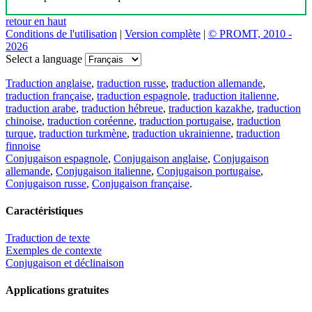
retour en haut
Conditions de l'utilisation
|
Version complète
|
© PROMT, 2010 -
2026
Select a language
Traduction anglaise
,
traduction russe
,
traduction allemande
,
traduction française
,
traduction espagnole
,
traduction italienne
,
traduction arabe
,
traduction hébreue
,
traduction kazakhe
,
traduction
chinoise
,
traduction coréenne
,
traduction portugaise
,
traduction
turque
,
traduction turkmène
,
traduction ukrainienne
,
traduction
finnoise
Conjugaison espagnole
,
Conjugaison anglaise
,
Conjugaison
allemande
,
Conjugaison italienne
,
Conjugaison portugaise
,
Conjugaison russe
,
Conjugaison française
.
Caractéristiques
Traduction de texte
Exemples de contexte
Conjugaison et déclinaison
Applications gratuites