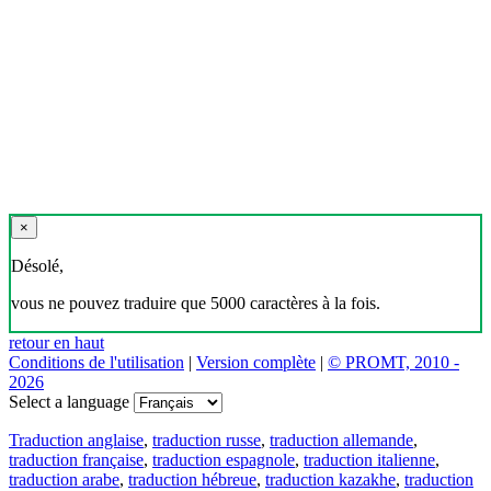
×
Désolé,
vous ne pouvez traduire que 5000 caractères à la fois.
retour en haut
Conditions de l'utilisation
|
Version complète
|
© PROMT, 2010 -
2026
Select a language
Traduction anglaise
,
traduction russe
,
traduction allemande
,
traduction française
,
traduction espagnole
,
traduction italienne
,
traduction arabe
,
traduction hébreue
,
traduction kazakhe
,
traduction