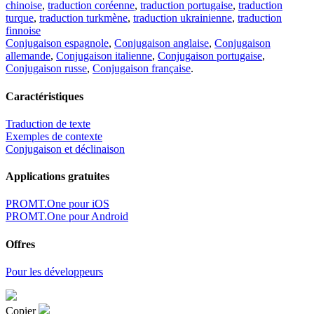
chinoise
,
traduction coréenne
,
traduction portugaise
,
traduction
turque
,
traduction turkmène
,
traduction ukrainienne
,
traduction
finnoise
Conjugaison espagnole
,
Conjugaison anglaise
,
Conjugaison
allemande
,
Conjugaison italienne
,
Conjugaison portugaise
,
Conjugaison russe
,
Conjugaison française
.
Caractéristiques
Traduction de texte
Exemples de contexte
Conjugaison et déclinaison
Applications gratuites
PROMT.One pour iOS
PROMT.One pour Android
Offres
Pour les développeurs
Copier