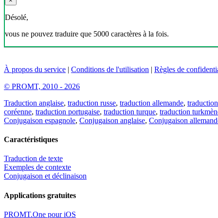
×
Désolé,
vous ne pouvez traduire que 5000 caractères à la fois.
À propos du service
|
Conditions de l'utilisation
|
Règles de confidentia
© PROMT, 2010 - 2026
Traduction anglaise
,
traduction russe
,
traduction allemande
,
traduction
coréenne
,
traduction portugaise
,
traduction turque
,
traduction turkmèn
Conjugaison espagnole
,
Conjugaison anglaise
,
Conjugaison allemand
Caractéristiques
Traduction de texte
Exemples de contexte
Conjugaison et déclinaison
Applications gratuites
PROMT.One pour iOS