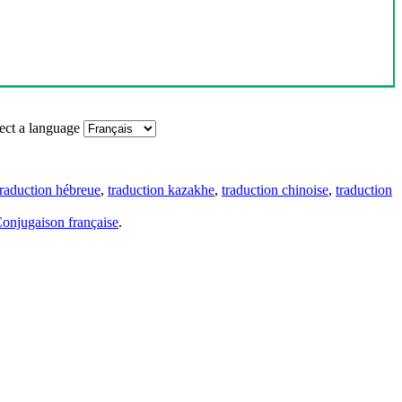
ect a language
traduction hébreue
,
traduction kazakhe
,
traduction chinoise
,
traduction
onjugaison française
.