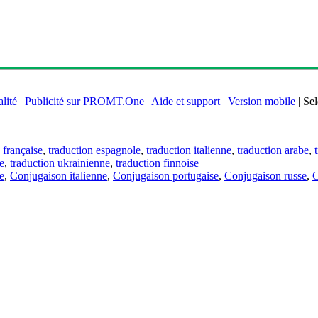
lité
|
Publicité sur PROMT.One
|
Aide et support
|
Version mobile
|
Sel
 française
,
traduction espagnole
,
traduction italienne
,
traduction arabe
,
e
,
traduction ukrainienne
,
traduction finnoise
e
,
Conjugaison italienne
,
Conjugaison portugaise
,
Conjugaison russe
,
C