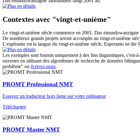
Das
einundzwanzigste
Jahrhundert fängt 2001 an.
Contextes avec "vingt-et-unième"
Le
vingt-et-unième
siècle commence en 2001.
Das
einundzwanzigste
De nombreux grands projets seront accomplis au
vingt-et-unième
sièc
L'espéranto est la langue du
vingt-et-unième
siècle.
Esperanto ist die 
Les exemples sont fournis uniquement à des fins linguistiques, c'est-à-
ouvertes en utilisant des algorithmes de recherche de données bilingues
problème" ou
écrivez-nous
.
PROMT Professional NMT
Essayez un traducteur hors ligne sur votre ordinateur
Télécharger
PROMT Master NMT