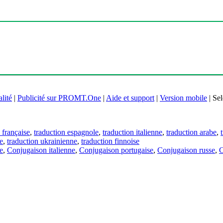
lité
|
Publicité sur PROMT.One
|
Aide et support
|
Version mobile
|
Sel
 française
,
traduction espagnole
,
traduction italienne
,
traduction arabe
,
e
,
traduction ukrainienne
,
traduction finnoise
e
,
Conjugaison italienne
,
Conjugaison portugaise
,
Conjugaison russe
,
C