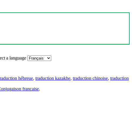
ect a language
traduction hébreue
,
traduction kazakhe
,
traduction chinoise
,
traduction
onjugaison française
.