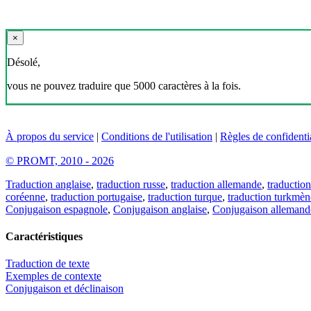
×
Désolé,
vous ne pouvez traduire que 5000 caractères à la fois.
À propos du service
|
Conditions de l'utilisation
|
Règles de confidentia
© PROMT, 2010 - 2026
Traduction anglaise
,
traduction russe
,
traduction allemande
,
traduction
coréenne
,
traduction portugaise
,
traduction turque
,
traduction turkmèn
Conjugaison espagnole
,
Conjugaison anglaise
,
Conjugaison allemand
Caractéristiques
Traduction de texte
Exemples de contexte
Conjugaison et déclinaison