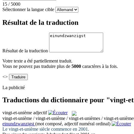
15
/
5000
Sélectionner la langue cible
Résultat de la traduction
Résultat de la traduction
Votre texte a été partiellement traduit.
Vous ne pouvez pas traduire plus de
5000
caractères à la fois.
<>
La publicité
Traductions du dictionnaire pour "vingt-e
vingt-et-unième
adjectif
vingt-et-unième / vingt-et-unième / vingt-et-unièmes / vingt-et-unième
einundzwanzigst
(mot composé, adjectif numéral ordinal)
Le
vingt-et-unième
siècle commence en 2001.