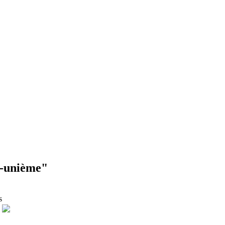
t-unième"
s