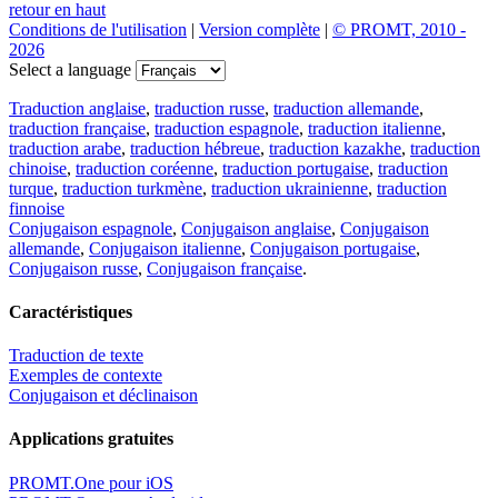
retour en haut
Conditions de l'utilisation
|
Version complète
|
© PROMT, 2010 -
2026
Select a language
Traduction anglaise
,
traduction russe
,
traduction allemande
,
traduction française
,
traduction espagnole
,
traduction italienne
,
traduction arabe
,
traduction hébreue
,
traduction kazakhe
,
traduction
chinoise
,
traduction coréenne
,
traduction portugaise
,
traduction
turque
,
traduction turkmène
,
traduction ukrainienne
,
traduction
finnoise
Conjugaison espagnole
,
Conjugaison anglaise
,
Conjugaison
allemande
,
Conjugaison italienne
,
Conjugaison portugaise
,
Conjugaison russe
,
Conjugaison française
.
Caractéristiques
Traduction de texte
Exemples de contexte
Conjugaison et déclinaison
Applications gratuites
PROMT.One pour iOS