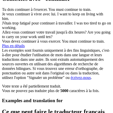
Tu dois
continuer
à t'exercer.
You must
continue
to train.
Je veux
continuer
à vivre avec lui.
I want to
keep on
living with
him.
J'étais trop fatigué pour
continuer
à travailler.
I was too tired to
go on
working.
Allez-vous
continuer
votre travail jusqu'à dix heures?
Are you going
to
carry on
your work until ten?
Vous devez
continuer
à vous exercer.
You must
continue
to train.
Plus en détails
Les exemples sont fournis uniquement à des fins linguistiques, c'est-
à-dire pour étudier l'utilisation de mots dans une langue et leurs
traductions dans une autre. Ils sont extraits automatiquement des
sources ouvertes en utilisant des algorithmes de recherche de
données bilingues. Si vous trouvez une erreur d'orthographe, de
ponctuation ou autre soit dans l'original ou dans la traduction,
utilisez l'option "Signaler un problème" ou
écrivez-nous
.
Votre texte a été partiellement traduit.
Vous ne pouvez pas traduire plus de
5000
caractères à la fois.
Examples and translation for
Ce que peut faire le traducteur français