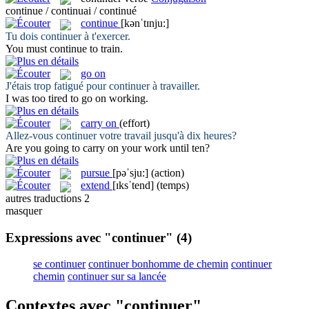
continue / continuai / continué
continue
[kənˈtɪnju:]
Tu dois
continuer
à t'exercer.
You must
continue
to train.
go on
J'étais trop fatigué pour
continuer
à travailler.
I was too tired to
go on
working.
carry on
(effort)
Allez-vous
continuer
votre travail jusqu'à dix heures?
Are you going to
carry on
your work until ten?
pursue
[pəˈsju:]
(action)
extend
[ɪksˈtend]
(temps)
autres traductions
2
masquer
Expressions avec "continuer"
(4)
se continuer
continuer bonhomme de chemin
continuer
chemin
continuer sur sa lancée
Contextes avec "continuer"