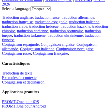
2026
Select a language
Traduction anglaise
,
traduction russe
,
traduction allemande
,
traduction française
,
traduction espagnole
,
traduction italienne
,
traduction arabe
,
traduction hébreue
,
traduction kazakhe
,
traduction
chinoise
,
traduction coréenne
,
traduction portugaise
,
traduction
turque
,
traduction turkmène
,
traduction ukrainienne
,
traduction
finnoise
Conjugaison espagnole
,
Conjugaison anglaise
,
Conjugaison
allemande
,
Conjugaison italienne
,
Conjugaison portugaise
,
Conjugaison russe
,
Conjugaison française
.
Caractéristiques
Traduction de texte
Exemples de contexte
Conjugaison et déclinaison
Applications gratuites
PROMT.One pour iOS
PROMT.One pour Android