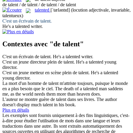
de talent / de talent / de talent / de talent
talented
[ˈtæləntɪd]
(locution adjectivale, invariable,
talentueux)
C'est un écrivain
de talent
.
He's a
talented
writer.
Contextes avec "de talent"
C'est un écrivain
de talent
.
He's a
talented
writer.
C'est un jeune directeur plein
de talent
.
He's a
talented
young
director.
C'est un jeune metteur en scène plein
de talent
.
He's a
talented
young director.
La mort d'un homme
de talent
m'attriste toujours, puisque le monde
en a plus besoin que le ciel.
The death of a
talented
man saddens
me, as the world needs them more than heaven does.
L'auteur ne montre guère
de talent
dans ses livres.
The author
doesn't display much talent in his book.
Plus en détails
Les exemples sont fournis uniquement à des fins linguistiques, c'est-
à-dire pour étudier l'utilisation de mots dans une langue et leurs
traductions dans une autre. Ils sont extraits automatiquement des
sources ouvertes en utilisant des algorithmes de recherche de