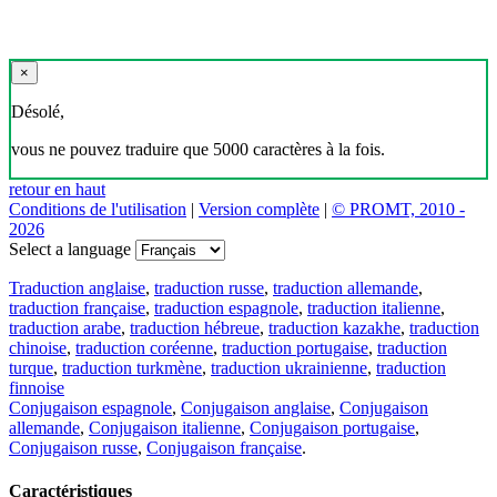
×
Désolé,
vous ne pouvez traduire que 5000 caractères à la fois.
retour en haut
Conditions de l'utilisation
|
Version complète
|
© PROMT, 2010 -
2026
Select a language
Traduction anglaise
,
traduction russe
,
traduction allemande
,
traduction française
,
traduction espagnole
,
traduction italienne
,
traduction arabe
,
traduction hébreue
,
traduction kazakhe
,
traduction
chinoise
,
traduction coréenne
,
traduction portugaise
,
traduction
turque
,
traduction turkmène
,
traduction ukrainienne
,
traduction
finnoise
Conjugaison espagnole
,
Conjugaison anglaise
,
Conjugaison
allemande
,
Conjugaison italienne
,
Conjugaison portugaise
,
Conjugaison russe
,
Conjugaison française
.
Caractéristiques