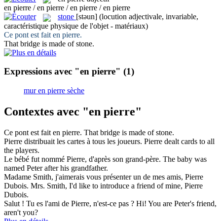
en pierre / en pierre / en pierre / en pierre
stone
[stəun]
(locution adjectivale, invariable,
caractéristique physique de l'objet - matériaux)
Ce pont est fait
en pierre
.
That bridge is made of
stone
.
Expressions avec "en pierre"
(1)
mur en pierre sèche
Contextes avec "en pierre"
Ce pont est fait
en pierre
.
That bridge is made of
stone
.
Pierre
distribuait les cartes à tous les joueurs.
Pierre
dealt cards to all
the players.
Le bébé fut nommé
Pierre
, d'après son grand-père.
The baby was
named Peter after his grandfather.
Madame Smith, j'aimerais vous présenter un de mes amis,
Pierre
Dubois.
Mrs. Smith, I'd like to introduce a friend of mine,
Pierre
Dubois.
Salut ! Tu es l'ami de
Pierre
, n'est-ce pas ?
Hi! You are Peter's friend,
aren't you?