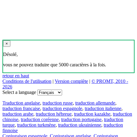
×
Désolé,
vous ne pouvez traduire que 5000 caractères à la fois.
retour en haut
Conditions de l'utilisation
|
Version complète
|
© PROMT, 2010 -
2026
Select a language
Traduction anglaise
,
traduction russe
,
traduction allemande
,
traduction française
,
traduction espagnole
,
traduction italienne
,
traduction arabe
,
traduction hébreue
,
traduction kazakhe
,
traduction
chinoise
,
traduction coréenne
,
traduction portugaise
,
traduction
turque
,
traduction turkmène
,
traduction ukrainienne
,
traduction
finnoise
Conjugaison espagnole
,
Conjugaison anglaise
,
Conjugaison