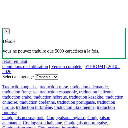
×
Désolé,
vous ne pouvez traduire que 5000 caractères à la fois.
retour en haut
Conditions de l'utilisation
|
Version complète
|
© PROMT, 2010 -
2026
Select a language
Traduction anglaise
,
traduction russe
,
traduction allemande
,
traduction française
,
traduction espagnole
,
traduction italienne
,
traduction arabe
,
traduction hébreue
,
traduction kazakhe
,
traduction
chinoise
,
traduction coréenne
,
traduction portugaise
,
traduction
turque
,
traduction turkmène
,
traduction ukrainienne
,
traduction
finnoise
Conjugaison espagnole
,
Conjugaison anglaise
,
Conjugaison
allemande
,
Conjugaison italienne
,
Conjugaison portugaise
,
Conjugaison russe
,
Conjugaison française
.