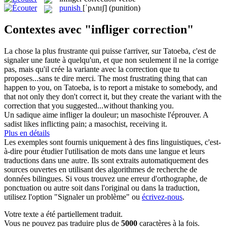
punish
[ˈpʌnɪʃ]
(punition)
Contextes avec "infliger correction"
La chose la plus frustrante qui puisse t'arriver, sur Tatoeba, c'est de
signaler une faute à quelqu'un, et que non seulement il ne la corrige
pas, mais qu'il crée la variante avec la
correction
que tu
proposes...sans te dire merci.
The most frustrating thing that can
happen to you, on Tatoeba, is to report a mistake to somebody, and
that not only they don't correct it, but they create the variant with the
correction
that you suggested...without thanking you.
Un sadique aime
infliger
la douleur; un masochiste l'éprouver.
A
sadist likes
inflicting
pain; a masochist, receiving it.
Plus en détails
Les exemples sont fournis uniquement à des fins linguistiques, c'est-
à-dire pour étudier l'utilisation de mots dans une langue et leurs
traductions dans une autre. Ils sont extraits automatiquement des
sources ouvertes en utilisant des algorithmes de recherche de
données bilingues. Si vous trouvez une erreur d'orthographe, de
ponctuation ou autre soit dans l'original ou dans la traduction,
utilisez l'option "Signaler un problème" ou
écrivez-nous
.
Votre texte a été partiellement traduit.
Vous ne pouvez pas traduire plus de
5000
caractères à la fois.