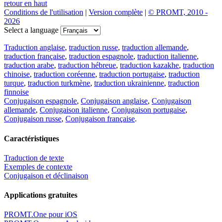
retour en haut
Conditions de l'utilisation
|
Version complète
|
© PROMT, 2010 -
2026
Select a language
Traduction anglaise
,
traduction russe
,
traduction allemande
,
traduction française
,
traduction espagnole
,
traduction italienne
,
traduction arabe
,
traduction hébreue
,
traduction kazakhe
,
traduction
chinoise
,
traduction coréenne
,
traduction portugaise
,
traduction
turque
,
traduction turkmène
,
traduction ukrainienne
,
traduction
finnoise
Conjugaison espagnole
,
Conjugaison anglaise
,
Conjugaison
allemande
,
Conjugaison italienne
,
Conjugaison portugaise
,
Conjugaison russe
,
Conjugaison française
.
Caractéristiques
Traduction de texte
Exemples de contexte
Conjugaison et déclinaison
Applications gratuites
PROMT.One pour iOS