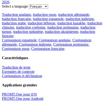
2026
Select a language
Traduction anglaise
,
traduction russe
,
traduction allemande
,
traduction française
,
traduction espagnole
,
traduction italienne
,
traduction arabe
,
traduction hébreue
,
traduction kazakhe
,
traduction
chinoise
,
traduction coréenne
,
traduction portugaise
,
traduction
turque
,
traduction turkmène
,
traduction ukrainienne
,
traduction
finnoise
Conjugaison espagnole
,
Conjugaison anglaise
,
Conjugaison
allemande
,
Conjugaison italienne
,
Conjugaison portugaise
,
Conjugaison russe
,
Conjugaison française
.
Caractéristiques
Traduction de texte
Exemples de contexte
Conjugaison et déclinaison
Applications gratuites
PROMT.One pour iOS
PROMT.One pour Android