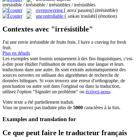
irrésistible / irrésistible / irrésistibles / irrésistibles
overpowering
[ˌəuvəˈpauərɪŋ]
(irrésistible)
uncontrollable
[ˌʌnkənˈtrəuləbl]
(émotion)
Contextes avec "irrésistible"
J'ai une envie
irrésistible
de fruits frais.
I have a craving for fresh
fruit.
Plus en détails
Les exemples sont fournis uniquement à des fins linguistiques, c'est-
à-dire pour étudier l'utilisation de mots dans une langue et leurs
traductions dans une autre. Ils sont extraits automatiquement des
sources ouvertes en utilisant des algorithmes de recherche de
données bilingues. Si vous trouvez une erreur d'orthographe, de
ponctuation ou autre soit dans l'original ou dans la traduction,
utilisez l'option "Signaler un problème" ou
écrivez-nous
.
Votre texte a été partiellement traduit.
Vous ne pouvez pas traduire plus de
5000
caractères à la fois.
Examples and translation for
Ce que peut faire le traducteur français