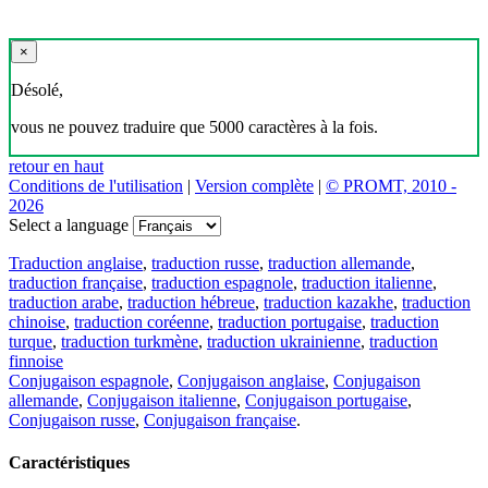
×
Désolé,
vous ne pouvez traduire que 5000 caractères à la fois.
retour en haut
Conditions de l'utilisation
|
Version complète
|
© PROMT, 2010 -
2026
Select a language
Traduction anglaise
,
traduction russe
,
traduction allemande
,
traduction française
,
traduction espagnole
,
traduction italienne
,
traduction arabe
,
traduction hébreue
,
traduction kazakhe
,
traduction
chinoise
,
traduction coréenne
,
traduction portugaise
,
traduction
turque
,
traduction turkmène
,
traduction ukrainienne
,
traduction
finnoise
Conjugaison espagnole
,
Conjugaison anglaise
,
Conjugaison
allemande
,
Conjugaison italienne
,
Conjugaison portugaise
,
Conjugaison russe
,
Conjugaison française
.
Caractéristiques