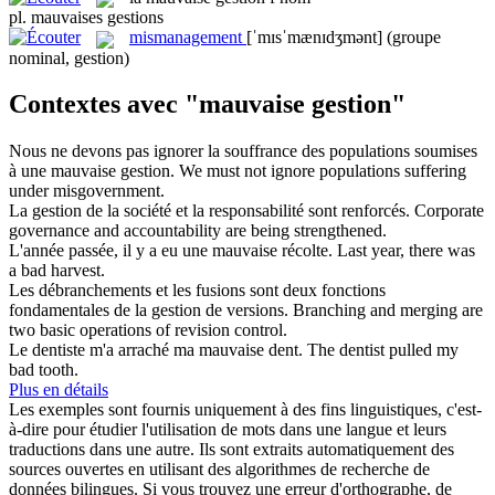
pl.
mauvaises gestions
mismanagement
[ˈmɪsˈmænɪdʒmənt]
(groupe
nominal, gestion)
Contextes avec "mauvaise gestion"
Nous ne devons pas ignorer la souffrance des populations soumises
à une
mauvaise gestion
.
We must not ignore populations suffering
under misgovernment.
La
gestion
de la société et la responsabilité sont renforcés.
Corporate
governance and accountability are being strengthened.
L'année passée, il y a eu une
mauvaise
récolte.
Last year, there was
a
bad
harvest.
Les débranchements et les fusions sont deux fonctions
fondamentales de la
gestion
de versions.
Branching and merging are
two basic operations of revision control.
Le dentiste m'a arraché ma
mauvaise
dent.
The dentist pulled my
bad
tooth.
Plus en détails
Les exemples sont fournis uniquement à des fins linguistiques, c'est-
à-dire pour étudier l'utilisation de mots dans une langue et leurs
traductions dans une autre. Ils sont extraits automatiquement des
sources ouvertes en utilisant des algorithmes de recherche de
données bilingues. Si vous trouvez une erreur d'orthographe, de