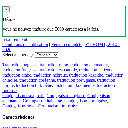
×
Désolé,
vous ne pouvez traduire que 5000 caractères à la fois.
retour en haut
Conditions de l'utilisation
|
Version complète
|
© PROMT, 2010 -
2026
Select a language
Traduction anglaise
,
traduction russe
,
traduction allemande
,
traduction française
,
traduction espagnole
,
traduction italienne
,
traduction arabe
,
traduction hébreue
,
traduction kazakhe
,
traduction
chinoise
,
traduction coréenne
,
traduction portugaise
,
traduction
turque
,
traduction turkmène
,
traduction ukrainienne
,
traduction
finnoise
Conjugaison espagnole
,
Conjugaison anglaise
,
Conjugaison
allemande
,
Conjugaison italienne
,
Conjugaison portugaise
,
Conjugaison russe
,
Conjugaison française
.
Caractéristiques