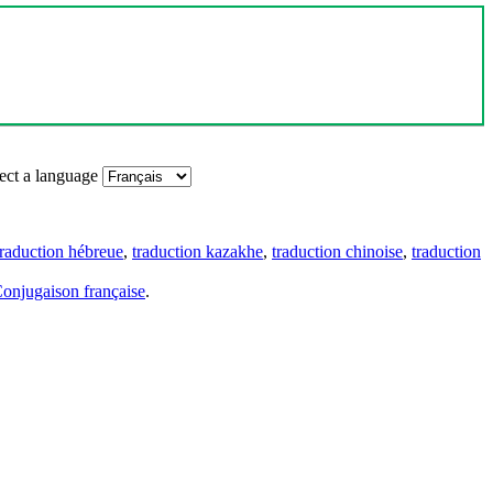
ect a language
traduction hébreue
,
traduction kazakhe
,
traduction chinoise
,
traduction
onjugaison française
.