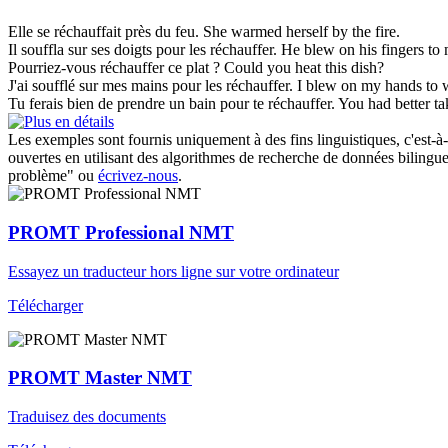
Elle
se réchauffait
près du feu.
She
warmed
herself by the fire.
Il souffla sur ses doigts pour les
réchauffer
.
He blew on his fingers t
Pourriez-vous
réchauffer
ce plat ?
Could you heat this dish?
J'ai soufflé sur mes mains pour les
réchauffer
.
I blew on my hands to
Tu ferais bien de prendre un bain pour te
réchauffer
.
You had better ta
Les exemples sont fournis uniquement à des fins linguistiques, c'est-à-
ouvertes en utilisant des algorithmes de recherche de données bilingues
problème" ou
écrivez-nous
.
PROMT Professional NMT
Essayez un traducteur hors ligne sur votre ordinateur
Télécharger
PROMT Master NMT
Traduisez des documents