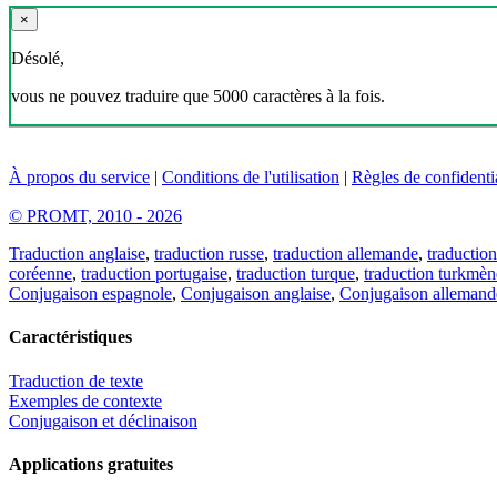
×
Désolé,
vous ne pouvez traduire que 5000 caractères à la fois.
À propos du service
|
Conditions de l'utilisation
|
Règles de confidentia
© PROMT, 2010 - 2026
Traduction anglaise
,
traduction russe
,
traduction allemande
,
traduction
coréenne
,
traduction portugaise
,
traduction turque
,
traduction turkmèn
Conjugaison espagnole
,
Conjugaison anglaise
,
Conjugaison allemand
Caractéristiques
Traduction de texte
Exemples de contexte
Conjugaison et déclinaison
Applications gratuites