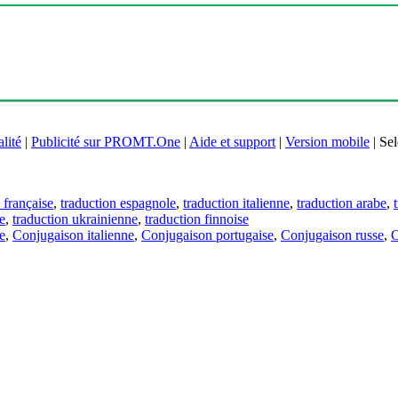
lité
|
Publicité sur PROMT.One
|
Aide et support
|
Version mobile
|
Sel
 française
,
traduction espagnole
,
traduction italienne
,
traduction arabe
,
e
,
traduction ukrainienne
,
traduction finnoise
e
,
Conjugaison italienne
,
Conjugaison portugaise
,
Conjugaison russe
,
C