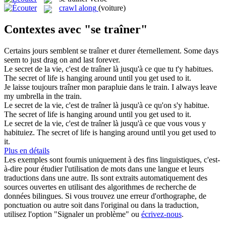
crawl along
(voiture)
Contextes avec "se traîner"
Certains jours semblent
se traîner
et durer éternellement.
Some days
seem to just drag on and last forever.
Le secret de la vie, c'est de
traîner
là jusqu'à ce que tu t'y habitues.
The secret of life is hanging around until you get used to it.
Je laisse toujours
traîner
mon parapluie dans le train.
I always leave
my umbrella in the train.
Le secret de la vie, c'est de
traîner
là jusqu'à ce qu'on s'y habitue.
The secret of life is hanging around until you get used to it.
Le secret de la vie, c'est de
traîner
là jusqu'à ce que vous vous y
habituiez.
The secret of life is hanging around until you get used to
it.
Plus en détails
Les exemples sont fournis uniquement à des fins linguistiques, c'est-
à-dire pour étudier l'utilisation de mots dans une langue et leurs
traductions dans une autre. Ils sont extraits automatiquement des
sources ouvertes en utilisant des algorithmes de recherche de
données bilingues. Si vous trouvez une erreur d'orthographe, de
ponctuation ou autre soit dans l'original ou dans la traduction,
utilisez l'option "Signaler un problème" ou
écrivez-nous
.