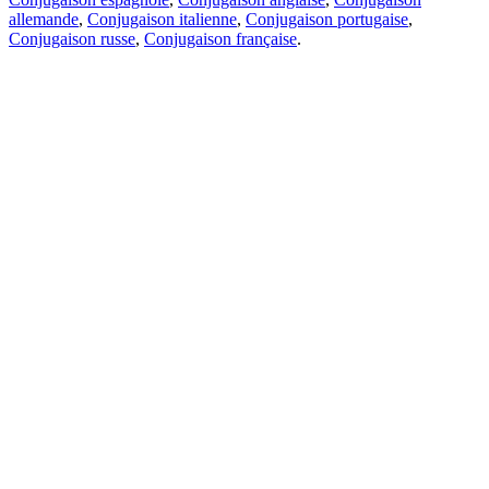
allemande
,
Conjugaison italienne
,
Conjugaison portugaise
,
Conjugaison russe
,
Conjugaison française
.
Caractéristiques
Traduction de texte
Exemples de contexte
Conjugaison et déclinaison
Applications gratuites
PROMT.One pour iOS
PROMT.One pour Android
Offres
Pour les développeurs
Copier
Copier la traduction
Signaler un problème