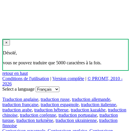
×
Désolé,
vous ne pouvez traduire que 5000 caractères à la fois.
retour en haut
Conditions de l'utilisation
|
Version complète
|
© PROMT, 2010 -
2026
Select a language
Traduction anglaise
,
traduction russe
,
traduction allemande
,
traduction française
,
traduction espagnole
,
traduction italienne
,
traduction arabe
,
traduction hébreue
,
traduction kazakhe
,
traduction
chinoise
,
traduction coréenne
,
traduction portugaise
,
traduction
turque
,
traduction turkmène
,
traduction ukrainienne
,
traduction
finnoise
Conjugaison espagnole
,
Conjugaison anglaise
,
Conjugaison