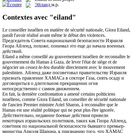
Эйланд
м.р.
Contextes avec "eiland"
Le conseiller israélien en matière de sécurité nationale, Giora
Eiland
,
paraît l'avoir réalisé avant même le début des violences.
Председатель Совета национальной безопасности Израиля
Гиора Айленд, похоже, понимал это еще до начала военных
действий.
Eiland
a même conseillé au gouvernement israélien de reconnaître le
gouvernement du Hamas à Gaza, de lever l'état de siège et de
négocier un cessez-le-feu durable directement avec le mouvement
palestinien.
Айленд даже посоветовал правительству Израиля
признать правление ХАМАСа в секторе Газа, снять осаду и
договориться о длительном прекращении огня
непосредственно с самим движением.
En fait, la dernière confrontation a amené certains politiciens
israéliens, comme Giora
Eiland
, un conseiller de sécurité nationale
de l'ancien Premier ministre Ariel Sharon, à reconnaître que le
Hamas est une réalité politique qui ne peut plus être ignorée.
Действительно, недавние боевые действия привели
некоторых израильских политиков, таких как Гиора Айленд,
советник по национальной безопасности бывшего премьер-
министра Ариэля Шарона, к признанию того, что ХАМАС