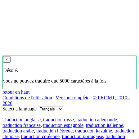
×
Désolé,
vous ne pouvez traduire que 5000 caractères à la fois.
retour en haut
Conditions de l'utilisation
|
Version complète
|
© PROMT, 2010 -
2026
Select a language
Traduction anglaise
,
traduction russe
,
traduction allemande
,
traduction française
,
traduction espagnole
,
traduction italienne
,
traduction arabe
,
traduction hébreue
,
traduction kazakhe
,
traduction
chinoise
,
traduction coréenne
,
traduction portugaise
,
traduction