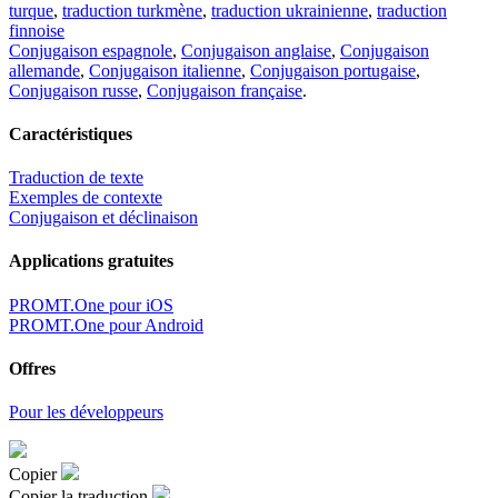
turque
,
traduction turkmène
,
traduction ukrainienne
,
traduction
finnoise
Conjugaison espagnole
,
Conjugaison anglaise
,
Conjugaison
allemande
,
Conjugaison italienne
,
Conjugaison portugaise
,
Conjugaison russe
,
Conjugaison française
.
Caractéristiques
Traduction de texte
Exemples de contexte
Conjugaison et déclinaison
Applications gratuites
PROMT.One pour iOS
PROMT.One pour Android
Offres
Pour les développeurs
Copier
Copier la traduction