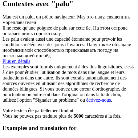
Contextes avec "palu"
Mau est un
palu
, un prêtre navigateur.
Мау это палу, священник
мореплавателей.
Il ne reste qu'une poignée de
palu
sur cette île.
На этом острове
осталась лишь горстка палу.
Les
palu
avaient aussi une capacité étonnante pour prévoir les
conditions météo avec des jours d'avances.
Палу также обладали
необъяснимой способностью предсказывать погоду на
несколько дней вперёд.
Plus en détails
Les exemples sont fournis uniquement à des fins linguistiques, c'est-
à-dire pour étudier l'utilisation de mots dans une langue et leurs
traductions dans une autre. Ils sont extraits automatiquement des
sources ouvertes en utilisant des algorithmes de recherche de
données bilingues. Si vous trouvez une erreur d'orthographe, de
ponctuation ou autre soit dans l'original ou dans la traduction,
utilisez l'option "Signaler un problème" ou
écrivez-nous
.
Votre texte a été partiellement traduit.
Vous ne pouvez pas traduire plus de
5000
caractères à la fois.
Examples and translation for