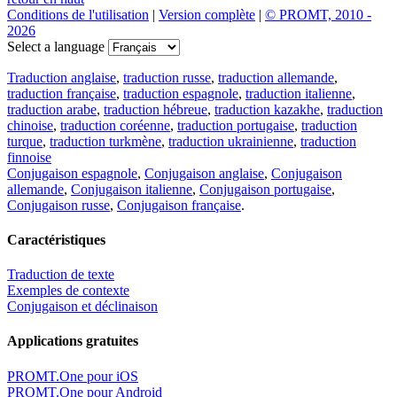
Conditions de l'utilisation
|
Version complète
|
© PROMT, 2010 -
2026
Select a language
Traduction anglaise
,
traduction russe
,
traduction allemande
,
traduction française
,
traduction espagnole
,
traduction italienne
,
traduction arabe
,
traduction hébreue
,
traduction kazakhe
,
traduction
chinoise
,
traduction coréenne
,
traduction portugaise
,
traduction
turque
,
traduction turkmène
,
traduction ukrainienne
,
traduction
finnoise
Conjugaison espagnole
,
Conjugaison anglaise
,
Conjugaison
allemande
,
Conjugaison italienne
,
Conjugaison portugaise
,
Conjugaison russe
,
Conjugaison française
.
Caractéristiques
Traduction de texte
Exemples de contexte
Conjugaison et déclinaison
Applications gratuites
PROMT.One pour iOS
PROMT.One pour Android