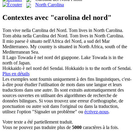
North Carolina
Contextes avec "carolina del nord"
Tom vive nella
Carolina del Nord
.
Tom lives in
North Carolina
.
Tom abita nella
Carolina del Nord
.
Tom lives in
North Carolina
.
Il mio paese è situato nell'Africa
del Nord
, a sud del Mar
Mediterraneo.
My country is situated in
North
Africa, south of the
Mediterranean Sea.
Il Lago Towada è nel
nord
del
giappone.
Lake Towada is
in
the
north
of Japan.
Hokkaido è nel
nord
del
Sendai.
Hokkaido is to the
north
of
Sendai.
Plus en détails
Les exemples sont fournis uniquement à des fins linguistiques, c'est-
à-dire pour étudier l'utilisation de mots dans une langue et leurs
traductions dans une autre. Ils sont extraits automatiquement des
sources ouvertes en utilisant des algorithmes de recherche de
données bilingues. Si vous trouvez une erreur d'orthographe, de
ponctuation ou autre soit dans l'original ou dans la traduction,
utilisez l'option "Signaler un problème" ou
écrivez-nous
.
Votre texte a été partiellement traduit.
Vous ne pouvez pas traduire plus de
5000
caractères à la fois.