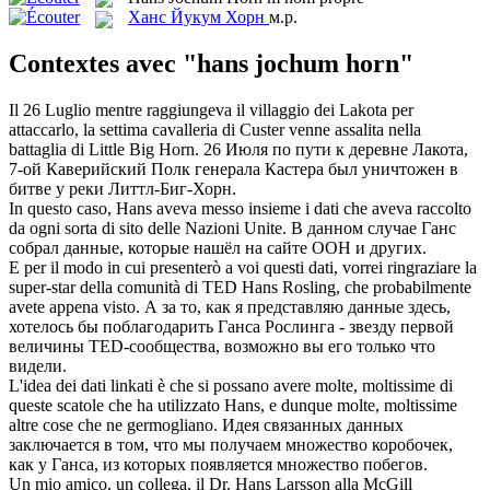
Ханс Йукум Хорн
м.р.
Contextes avec "hans jochum horn"
Il 26 Luglio mentre raggiungeva il villaggio dei Lakota per
attaccarlo, la settima cavalleria di Custer venne assalita nella
battaglia di Little Big
Horn
.
26 Июля по пути к деревне Лакота,
7-ой Каверийский Полк генерала Кастера был уничтожен в
битве у реки Литтл-Биг-
Хорн
.
In questo caso,
Hans
aveva messo insieme i dati che aveva raccolto
da ogni sorta di sito delle Nazioni Unite.
В данном случае
Ганс
собрал данные, которые нашёл на сайте ООН и других.
E per il modo in cui presenterò a voi questi dati, vorrei ringraziare la
super-star della comunità di TED
Hans
Rosling, che probabilmente
avete appena visto.
А за то, как я представляю данные здесь,
хотелось бы поблагодарить
Ганса
Рослинга - звезду первой
величины TED-сообщества, возможно вы его только что
видели.
L'idea dei dati linkati è che si possano avere molte, moltissime di
queste scatole che ha utilizzato
Hans
, e dunque molte, moltissime
altre cose che ne germogliano.
Идея связанных данных
заключается в том, что мы получаем множество коробочек,
как у
Ганса
, из которых появляется множество побегов.
Un mio amico, un collega, il Dr.
Hans
Larsson alla McGill