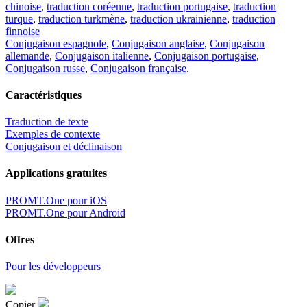
chinoise
,
traduction coréenne
,
traduction portugaise
,
traduction
turque
,
traduction turkmène
,
traduction ukrainienne
,
traduction
finnoise
Conjugaison espagnole
,
Conjugaison anglaise
,
Conjugaison
allemande
,
Conjugaison italienne
,
Conjugaison portugaise
,
Conjugaison russe
,
Conjugaison française
.
Caractéristiques
Traduction de texte
Exemples de contexte
Conjugaison et déclinaison
Applications gratuites
PROMT.One pour iOS
PROMT.One pour Android
Offres
Pour les développeurs
Copier