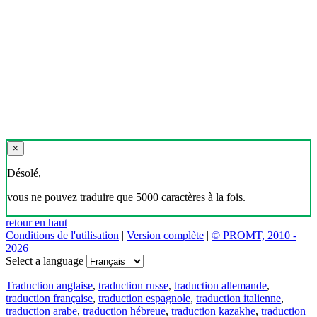
×
Désolé,
vous ne pouvez traduire que 5000 caractères à la fois.
retour en haut
Conditions de l'utilisation
|
Version complète
|
© PROMT, 2010 -
2026
Select a language
Traduction anglaise
,
traduction russe
,
traduction allemande
,
traduction française
,
traduction espagnole
,
traduction italienne
,
traduction arabe
,
traduction hébreue
,
traduction kazakhe
,
traduction