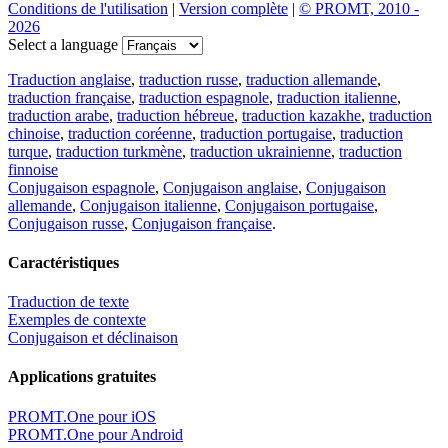
Conditions de l'utilisation
|
Version complète
|
© PROMT, 2010 -
2026
Select a language
Traduction anglaise
,
traduction russe
,
traduction allemande
,
traduction française
,
traduction espagnole
,
traduction italienne
,
traduction arabe
,
traduction hébreue
,
traduction kazakhe
,
traduction
chinoise
,
traduction coréenne
,
traduction portugaise
,
traduction
turque
,
traduction turkmène
,
traduction ukrainienne
,
traduction
finnoise
Conjugaison espagnole
,
Conjugaison anglaise
,
Conjugaison
allemande
,
Conjugaison italienne
,
Conjugaison portugaise
,
Conjugaison russe
,
Conjugaison française
.
Caractéristiques
Traduction de texte
Exemples de contexte
Conjugaison et déclinaison
Applications gratuites
PROMT.One pour iOS
PROMT.One pour Android