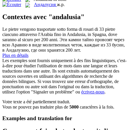
Андалусия
ж.р.
Contextes avec "andalusia"
Le pietre vengono trasportate sotto forma di rosari di 33 pietre
ciascuno attraverso l'Arabia fino in
Andalusia
, in Spagna, dove
saranno al sicuro per 200 anni.
Эти камни тайно провозят через
всю Аравию в виде молитвенных четок, каждые из 33 бусин,
в Андалузию, где они хранятся 200 лет.
Plus en détails
Les exemples sont fournis uniquement à des fins linguistiques, c'est-
à-dire pour étudier l'utilisation de mots dans une langue et leurs
traductions dans une autre. Ils sont extraits automatiquement des
sources ouvertes en utilisant des algorithmes de recherche de
données bilingues. Si vous trouvez une erreur d'orthographe, de
ponctuation ou autre soit dans l'original ou dans la traduction,
utilisez l'option "Signaler un problème" ou
écrivez-nous
.
Votre texte a été partiellement traduit.
Vous ne pouvez pas traduire plus de
5000
caractères à la fois.
Examples and translation for