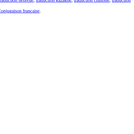
traduction hébreue
,
traduction kazakhe
,
traduction chinoise
,
traduction
onjugaison française
.