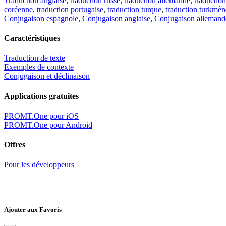
Traduction anglaise
,
traduction russe
,
traduction allemande
,
traduction
coréenne
,
traduction portugaise
,
traduction turque
,
traduction turkmèn
Conjugaison espagnole
,
Conjugaison anglaise
,
Conjugaison allemand
Caractéristiques
Traduction de texte
Exemples de contexte
Conjugaison et déclinaison
Applications gratuites
PROMT.One pour iOS
PROMT.One pour Android
Offres
Pour les développeurs
Ajouter aux Favoris