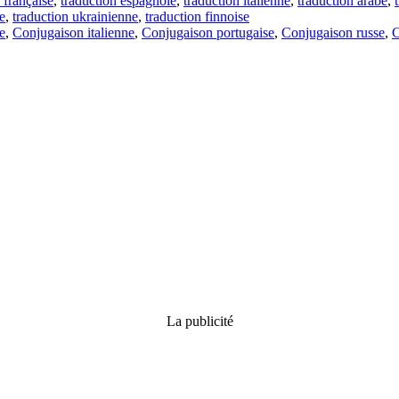
 française
,
traduction espagnole
,
traduction italienne
,
traduction arabe
,
e
,
traduction ukrainienne
,
traduction finnoise
e
,
Conjugaison italienne
,
Conjugaison portugaise
,
Conjugaison russe
,
C
La publicité