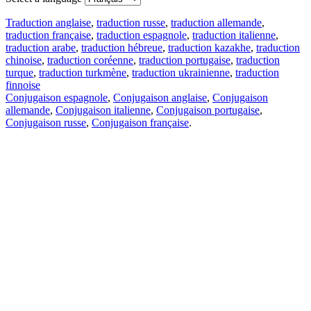
Traduction anglaise
,
traduction russe
,
traduction allemande
,
traduction française
,
traduction espagnole
,
traduction italienne
,
traduction arabe
,
traduction hébreue
,
traduction kazakhe
,
traduction
chinoise
,
traduction coréenne
,
traduction portugaise
,
traduction
turque
,
traduction turkmène
,
traduction ukrainienne
,
traduction
finnoise
Conjugaison espagnole
,
Conjugaison anglaise
,
Conjugaison
allemande
,
Conjugaison italienne
,
Conjugaison portugaise
,
Conjugaison russe
,
Conjugaison française
.
Caractéristiques
Traduction de texte
Exemples de contexte
Conjugaison et déclinaison
Applications gratuites
PROMT.One pour iOS
PROMT.One pour Android
Offres