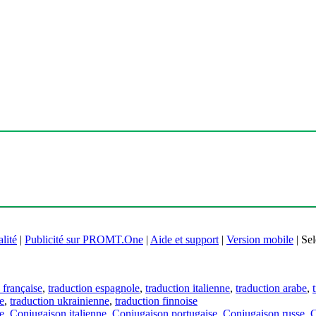
lité
|
Publicité sur PROMT.One
|
Aide et support
|
Version mobile
|
Sel
 française
,
traduction espagnole
,
traduction italienne
,
traduction arabe
,
e
,
traduction ukrainienne
,
traduction finnoise
e
,
Conjugaison italienne
,
Conjugaison portugaise
,
Conjugaison russe
,
C