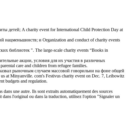
иты детей;
A
charity event
for International Child Protection Day at
ций нацменьшинств; и
Organization and conduct of
charity events
ских библиотек ".
The large-scale
charity events
“Books in
рительные акции
, условия для их участия в различных
f parental care and children from refugee families.
н назвал рыночным случаем массовой говорильни на фоне общей
us at Minyanville. com's Festivus
charity event
on Dec. 7, Leibowitz
ent budgets and regulation.
ons dans une autre. Ils sont extraits automatiquement des sources
dans l'original ou dans la traduction, utilisez l'option "Signaler un