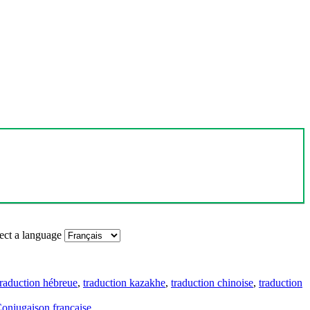
ect a language
traduction hébreue
,
traduction kazakhe
,
traduction chinoise
,
traduction
onjugaison française
.