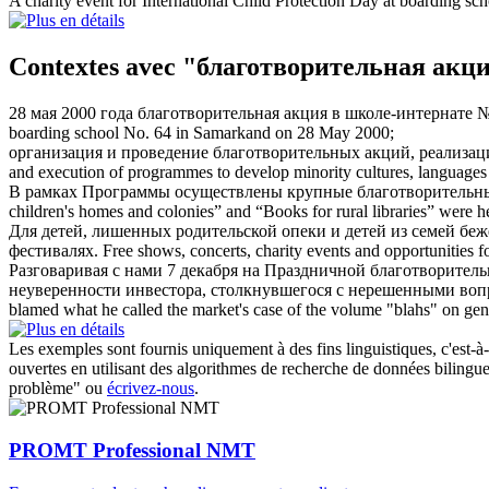
A
charity event
for International Child Protection Day at boarding s
Contextes avec "благотворительная акц
28 мая 2000 года
благотворительная акция
в школе-интернате №
boarding school No. 64 in Samarkand on 28 May 2000;
организация и проведение
благотворительных акций
, реализа
and execution of programmes to develop minority cultures, languages 
В рамках Программы осуществлены крупные
благотворительн
children's homes and colonies” and “Books for rural libraries” were 
Для детей, лишенных родительской опеки и детей из семей бе
фестивалях.
Free shows, concerts,
charity events
and opportunities fo
Разговаривая с нами 7 декабря на Праздничной
благотворитель
неуверенности инвестора, столкнувшегося с нерешенными воп
blamed what he called the market's case of the volume "blahs" on gene
Les exemples sont fournis uniquement à des fins linguistiques, c'est-à-
ouvertes en utilisant des algorithmes de recherche de données bilingues
problème" ou
écrivez-nous
.
PROMT Professional NMT