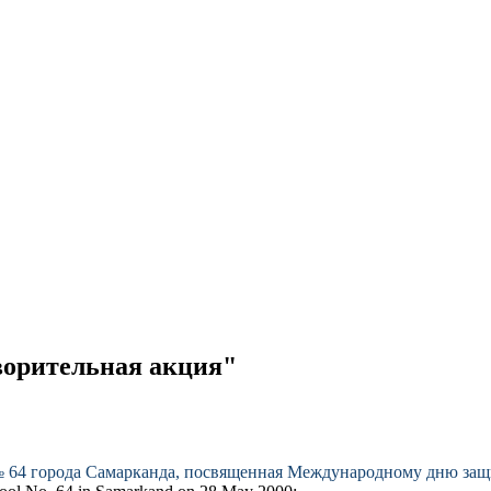
отворительная акция"
 64 города Самарканда, посвященная Международному дню защ