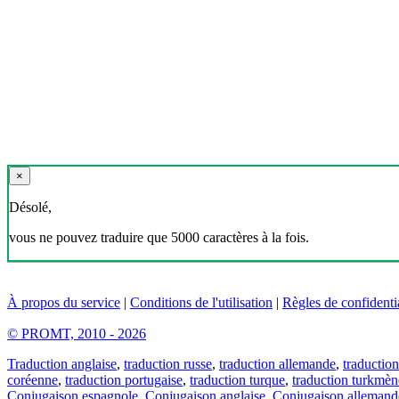
×
Désolé,
vous ne pouvez traduire que 5000 caractères à la fois.
À propos du service
|
Conditions de l'utilisation
|
Règles de confidentia
© PROMT, 2010 - 2026
Traduction anglaise
,
traduction russe
,
traduction allemande
,
traduction
coréenne
,
traduction portugaise
,
traduction turque
,
traduction turkmèn
Conjugaison espagnole
,
Conjugaison anglaise
,
Conjugaison allemand