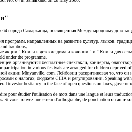
chool No. 64 in Samarkand on 28 May 2000;
ия"
 64 города Самарканда, посвященная Международному дню защ
ция программ, направленных на развитие культур, языков, тради
and traditions;
ые акции
" Книги в детские дома и колонии " и " Книги для сель
held under the programme.
женцев организуются бесплатные спектакли, концерты,
благотво
r participation in various festivals are arranged for children deprived o
ной акции
Minyanville. com, Лейбовиц раскритиковал то, что о
росами о налогах, бюджете США и регулировании.
Speaking with 
ral investor hesitancy in the face of open questions on taxes, governm
dire pour étudier l'utilisation de mots dans une langue et leurs traducti
. Si vous trouvez une erreur d'orthographe, de ponctuation ou autre soit 