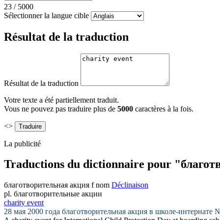
23
/
5000
Sélectionner la langue cible
Résultat de la traduction
Résultat de la traduction
Votre texte a été partiellement traduit.
Vous ne pouvez pas traduire plus de
5000
caractères à la fois.
<>
La publicité
Traductions du dictionnaire pour "благ
благотворительная акция
f
nom
Déclinaison
pl.
благотворительные акции
charity event
28 мая 2000 года
благотворительная акция
в школе-интернате №