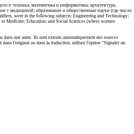
ело и техника; математика и
информатика
; архитектура,
е с медициной; образование и общественные науки (где число
ualifiers, were in the following subjects: Engineering and Technology;
d to Medicine; Education; and Social Sciences (where women
ons dans une autre. Ils sont extraits automatiquement des sources
dans l'original ou dans la traduction, utilisez l'option "Signaler un