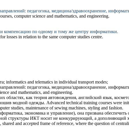
направлений: педагогика, медицина/здравоохранение,
информат
courses,
computer science
and mathematics, and engineering.
али компенсацию по одному и тому же центру
информатики
.
r losses in relation to the same
computer studies
centre.
та;
informatics
and telematics in individual transport modes;
направлений: педагогика, медицина/здравоохранение,
информат
ience
and mathematics, and engineering.
х областях, как теория автовождения, английский язык, космет
 пошив модной одежды.
Advanced technical training courses were initi
puter studies
, maintenance of sewing machines, styling and fashion.
нформатика
, экономика и управление), она призвана обеспечить
нной структуры ИКТ носит не конкурирующий, а дополняющий х
hared and accepted frame of reference, where the question of centraliza