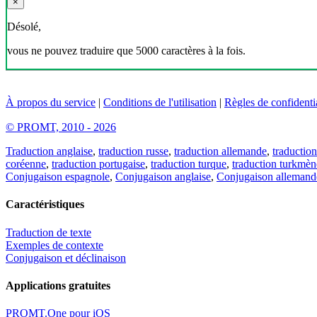
×
Désolé,
vous ne pouvez traduire que 5000 caractères à la fois.
À propos du service
|
Conditions de l'utilisation
|
Règles de confidentia
© PROMT, 2010 - 2026
Traduction anglaise
,
traduction russe
,
traduction allemande
,
traduction
coréenne
,
traduction portugaise
,
traduction turque
,
traduction turkmèn
Conjugaison espagnole
,
Conjugaison anglaise
,
Conjugaison allemand
Caractéristiques
Traduction de texte
Exemples de contexte
Conjugaison et déclinaison
Applications gratuites
PROMT.One pour iOS