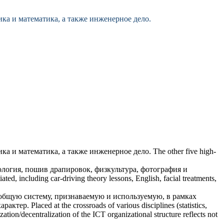
ика
и математика, а также инженерное дело.
ика
и математика, а также инженерное дело.
The other five high-
ология, пошив драпировок, физкультура, фотография и
ated, including car-driving theory lessons, English, facial treatments,
 общую систему, признаваемую и используемую, в рамках
арактер.
Placed at the crossroads of various disciplines (statistics,
tion/decentralization of the ICT organizational structure reflects not