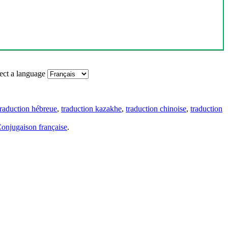
ect a language
traduction hébreue
,
traduction kazakhe
,
traduction chinoise
,
traduction
onjugaison française
.