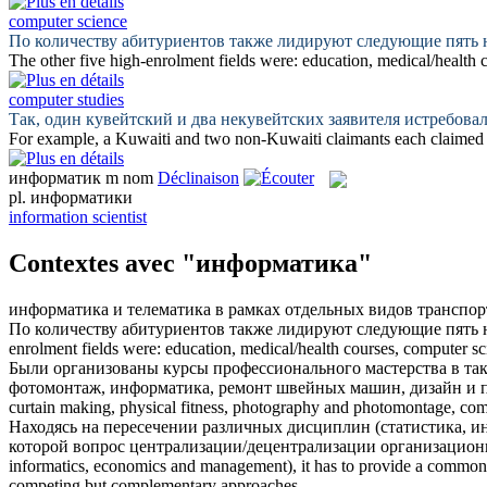
computer science
По количеству абитуриентов также лидируют следующие пять 
The other five high-enrolment fields were: education, medical/health 
computer studies
Так, один кувейтский и два некувейтских заявителя истребов
For example, a Kuwaiti and two non-Kuwaiti claimants each claimed fo
информатик
m
nom
Déclinaison
pl.
информатики
information scientist
Contextes avec "информатика"
информатика
и телематика в рамках отдельных видов транспор
По количеству абитуриентов также лидируют следующие пять 
enrolment fields were: education, medical/health courses,
computer sc
Были организованы курсы профессионального мастерства в таки
фотомонтаж,
информатика
, ремонт швейных машин, дизайн и
curtain making, physical fitness, photography and photomontage,
com
Находясь на пересечении различных дисциплин (статистика,
и
которой вопрос централизации/децентрализации организацио
informatics
, economics and management), it has to provide a common, s
competing but complementary approaches.