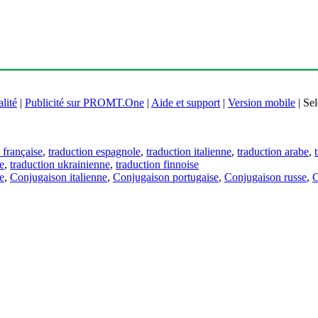
lité
|
Publicité sur PROMT.One
|
Aide et support
|
Version mobile
|
Sel
 française
,
traduction espagnole
,
traduction italienne
,
traduction arabe
,
e
,
traduction ukrainienne
,
traduction finnoise
e
,
Conjugaison italienne
,
Conjugaison portugaise
,
Conjugaison russe
,
C