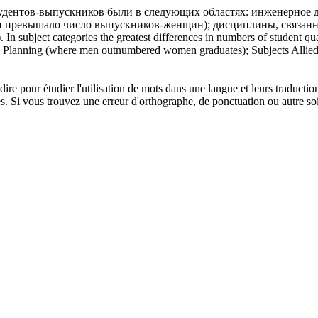
удентов-выпускников были в следующих областях: инженерное д
н превышало число выпускников-женщин); дисциплины, связанны
.
In subject categories the greatest differences in numbers of student q
nd Planning (where men outnumbered women graduates); Subjects Allie
dire pour étudier l'utilisation de mots dans une langue et leurs traducti
. Si vous trouvez une erreur d'orthographe, de ponctuation ou autre soit 