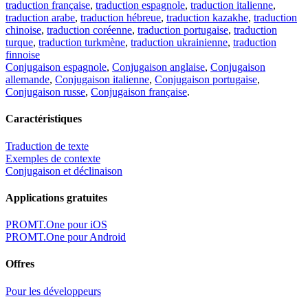
traduction française
,
traduction espagnole
,
traduction italienne
,
traduction arabe
,
traduction hébreue
,
traduction kazakhe
,
traduction
chinoise
,
traduction coréenne
,
traduction portugaise
,
traduction
turque
,
traduction turkmène
,
traduction ukrainienne
,
traduction
finnoise
Conjugaison espagnole
,
Conjugaison anglaise
,
Conjugaison
allemande
,
Conjugaison italienne
,
Conjugaison portugaise
,
Conjugaison russe
,
Conjugaison française
.
Caractéristiques
Traduction de texte
Exemples de contexte
Conjugaison et déclinaison
Applications gratuites
PROMT.One pour iOS
PROMT.One pour Android
Offres
Pour les développeurs