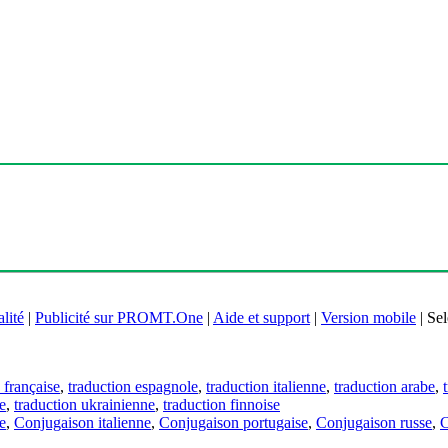
lité
|
Publicité sur PROMT.One
|
Aide et support
|
Version mobile
|
Sel
 française
,
traduction espagnole
,
traduction italienne
,
traduction arabe
,
e
,
traduction ukrainienne
,
traduction finnoise
e
,
Conjugaison italienne
,
Conjugaison portugaise
,
Conjugaison russe
,
C