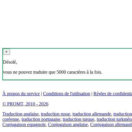
×
Désolé,
vous ne pouvez traduire que 5000 caractères à la fois.
À propos du service
|
Conditions de l'utilisation
|
Règles de confidentia
© PROMT, 2010 - 2026
Traduction anglaise
,
traduction russe
,
traduction allemande
,
traduction
coréenne
,
traduction portugaise
,
traduction turque
,
traduction turkmèn
Conjugaison espagnole
,
Conjugaison anglaise
,
Conjugaison allemand