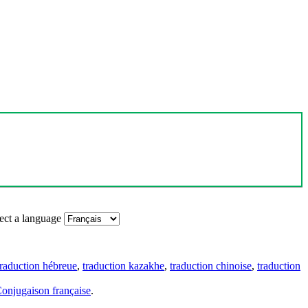
ect a language
traduction hébreue
,
traduction kazakhe
,
traduction chinoise
,
traduction
onjugaison française
.