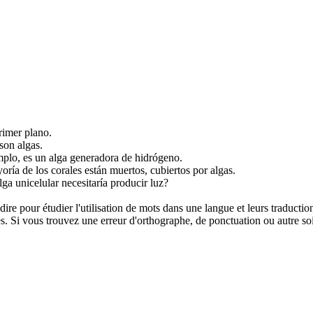
rimer plano.
 son
algas
.
mplo, es un
alga
generadora de hidrógeno.
oría de los corales están muertos, cubiertos por
algas
.
lga
unicelular necesitaría producir luz?
dire pour étudier l'utilisation de mots dans une langue et leurs traducti
. Si vous trouvez une erreur d'orthographe, de ponctuation ou autre soit 