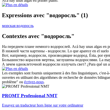
Acá hay unas
algas
en primer plano.
Expressions avec "водоросль"
(1)
морская водоросль
Contextes avec "водоросль"
На переднем плане немного
водорослей
.
Acá hay unas
algas
en p
В нижней части картины -
водоросли
.
Lo que aparece en el suelo
Вот, например,
водоросли
, производящие водород.
Ésta, por eje
Большинство кораллов мертвы, заглушены
водорослями
.
La may
А зачем одноклеточной
водоросли
излучать свет?
¿Para qué un
a
Les exemples sont fournis uniquement à des fins linguistiques, c'est-à-
ouvertes en utilisant des algorithmes de recherche de données bilingues
problème" ou
écrivez-nous
.
PROMT Professional NMT
Essayez un traducteur hors ligne sur votre ordinateur