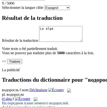
9
/
5000
Sélectionner la langue cible
Résultat de la traduction
Résultat de la traduction
Votre texte a été partiellement traduit.
Vous ne pouvez pas traduire plus de
5000
caractères à la fois.
<>
La publicité
Traductions du dictionnaire pour "водоро
водоросль
f
nom
Déclinaison
pl.
водоросли
el
alga
f
На переднем плане немного
водорослей
.