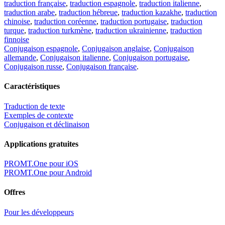
traduction française
,
traduction espagnole
,
traduction italienne
,
traduction arabe
,
traduction hébreue
,
traduction kazakhe
,
traduction
chinoise
,
traduction coréenne
,
traduction portugaise
,
traduction
turque
,
traduction turkmène
,
traduction ukrainienne
,
traduction
finnoise
Conjugaison espagnole
,
Conjugaison anglaise
,
Conjugaison
allemande
,
Conjugaison italienne
,
Conjugaison portugaise
,
Conjugaison russe
,
Conjugaison française
.
Caractéristiques
Traduction de texte
Exemples de contexte
Conjugaison et déclinaison
Applications gratuites
PROMT.One pour iOS
PROMT.One pour Android
Offres
Pour les développeurs