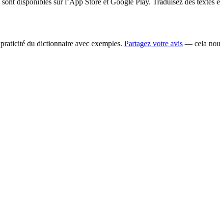
ont disponibles sur l’App Store et Google Play. Traduisez des textes 
la praticité du dictionnaire avec exemples.
Partagez votre avis
— cela nous