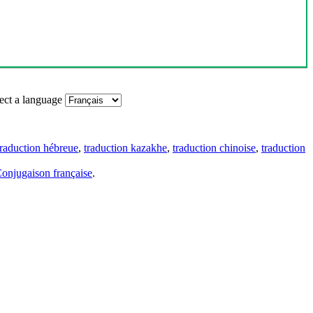
ect a language
traduction hébreue
,
traduction kazakhe
,
traduction chinoise
,
traduction
onjugaison française
.