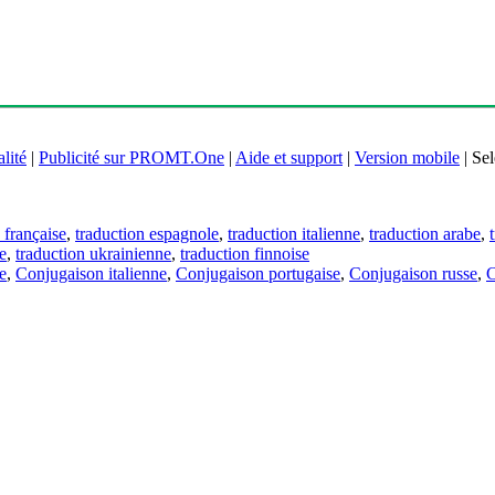
lité
|
Publicité sur PROMT.One
|
Aide et support
|
Version mobile
|
Sel
 française
,
traduction espagnole
,
traduction italienne
,
traduction arabe
,
e
,
traduction ukrainienne
,
traduction finnoise
e
,
Conjugaison italienne
,
Conjugaison portugaise
,
Conjugaison russe
,
C