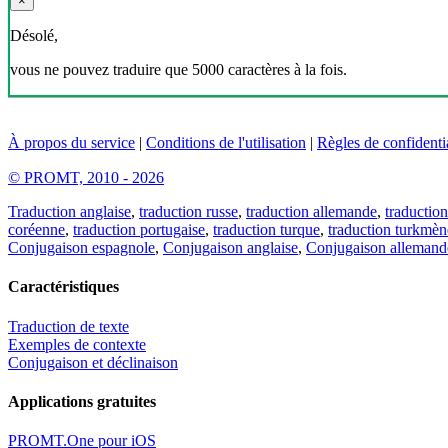
×
Désolé,
vous ne pouvez traduire que 5000 caractères à la fois.
À propos du service
|
Conditions de l'utilisation
|
Règles de confidentia
© PROMT, 2010 - 2026
Traduction anglaise
,
traduction russe
,
traduction allemande
,
traduction
coréenne
,
traduction portugaise
,
traduction turque
,
traduction turkmèn
Conjugaison espagnole
,
Conjugaison anglaise
,
Conjugaison allemand
Caractéristiques
Traduction de texte
Exemples de contexte
Conjugaison et déclinaison
Applications gratuites
PROMT.One pour iOS