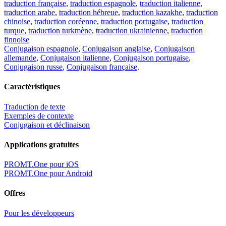
traduction française
,
traduction espagnole
,
traduction italienne
,
traduction arabe
,
traduction hébreue
,
traduction kazakhe
,
traduction
chinoise
,
traduction coréenne
,
traduction portugaise
,
traduction
turque
,
traduction turkmène
,
traduction ukrainienne
,
traduction
finnoise
Conjugaison espagnole
,
Conjugaison anglaise
,
Conjugaison
allemande
,
Conjugaison italienne
,
Conjugaison portugaise
,
Conjugaison russe
,
Conjugaison française
.
Caractéristiques
Traduction de texte
Exemples de contexte
Conjugaison et déclinaison
Applications gratuites
PROMT.One pour iOS
PROMT.One pour Android
Offres
Pour les développeurs