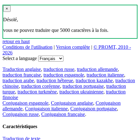
×
Désolé,
vous ne pouvez traduire que 5000 caractères à la fois.
retour en haut
Conditions de l'utilisation
|
Version complète
|
© PROMT, 2010 -
2026
Select a language
Traduction anglaise
,
traduction russe
,
traduction allemande
,
traduction française
,
traduction espagnole
,
traduction italienne
,
traduction arabe
,
traduction hébreue
,
traduction kazakhe
,
traduction
chinoise
,
traduction coréenne
,
traduction portugaise
,
traduction
turque
,
traduction turkmène
,
traduction ukrainienne
,
traduction
finnoise
Conjugaison espagnole
,
Conjugaison anglaise
,
Conjugaison
allemande
,
Conjugaison italienne
,
Conjugaison portugaise
,
Conjugaison russe
,
Conjugaison française
.
Caractéristiques
Traduction de texte