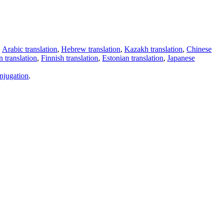
,
Arabic translation
,
Hebrew translation
,
Kazakh translation
,
Chinese
 translation
,
Finnish translation
,
Estonian translation
,
Japanese
njugation
.