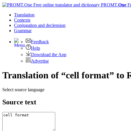
PROMT.
One
F
Translation
Contexts
Conjugation
and declension
Grammar
Feedback
Help
Download the App
Advertise
Translation of “cell format” to 
Select source language
Source text