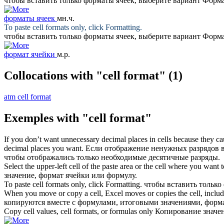
чтобы вставить только
форматы ячеек
, выберите вариант Форм
форматы ячеек
мн.ч.
To paste
cell formats
only, click Formatting.
чтобы вставить только
форматы ячеек
, выберите вариант Форм
формат ячейки
м.р.
Collocations with "cell format"
(1)
atm cell format
Exemples with "cell format"
If you don’t want unnecessary decimal places in cells because they 
decimal places you want.
Если отображение ненужных разрядов в
чтобы отображались только необходимые десятичные разряды.
Select the upper-left cell of the paste area or the cell where you want 
значение,
формат ячейки
или формулу.
To paste
cell formats
only, click Formatting.
чтобы вставить только
When you move or copy a cell, Excel moves or copies the cell, includi
копируются вместе с формулами, итоговыми значениями,
форма
Copy cell values,
cell formats
, or formulas only
Копирование значе