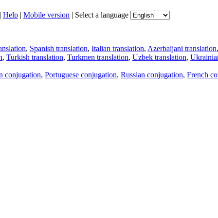
|
Help
|
Mobile version
|
Select a language
anslation
,
Spanish translation
,
Italian translation
,
Azerbaijani translation
n
,
Turkish translation
,
Turkmen translation
,
Uzbek translation
,
Ukrainian
an conjugation
,
Portuguese conjugation
,
Russian conjugation
,
French co