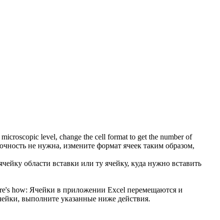
 microscopic level, change the
cell format
to get the number of
точность не нужна, измените
формат ячеек
таким образом,
ейку области вставки или ту ячейку, куда нужно вставить
re's how:
Ячейки в приложении Excel перемещаются и
чейки, выполните указанные ниже действия.