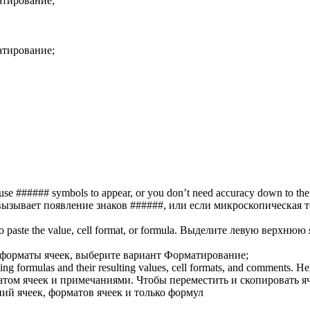
атирование;
атирование;
cause ###### symbols to appear, or you don’t need accuracy down to the
ызывает появление знаков ######, или если микроскопическая 
to paste the value,
cell format
, or formula.
Выделите левую верхнюю яч
форматы ячеек
, выберите вариант Форматирование;
ng formulas and their resulting values,
cell formats
, and comments. He
том ячеек
и примечаниями. Чтобы переместить и скопировать я
ний ячеек,
форматов ячеек
и только формул