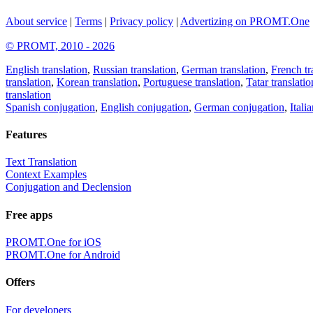
About service
|
Terms
|
Privacy policy
|
Advertizing on PROMT.One
© PROMT, 2010 - 2026
English translation
,
Russian translation
,
German translation
,
French tr
translation
,
Korean translation
,
Portuguese translation
,
Tatar translatio
translation
Spanish conjugation
,
English conjugation
,
German conjugation
,
Itali
Features
Text Translation
Context Examples
Conjugation and Declension
Free apps
PROMT.One for iOS
PROMT.One for Android
Offers
For developers