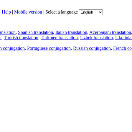
|
Help
|
Mobile version
|
Select a language
anslation
,
Spanish translation
,
Italian translation
,
Azerbaijani translation
n
,
Turkish translation
,
Turkmen translation
,
Uzbek translation
,
Ukrainian
an conjugation
,
Portuguese conjugation
,
Russian conjugation
,
French co