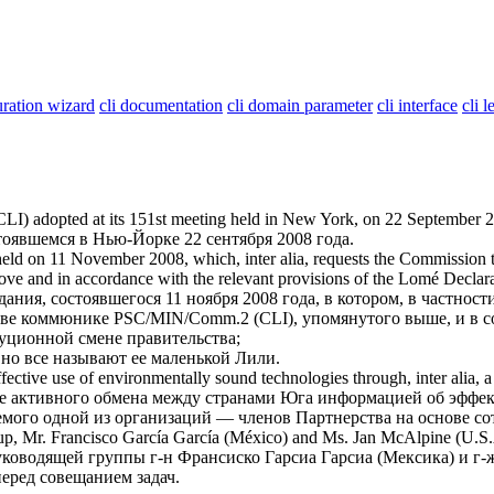
uration wizard
cli documentation
cli domain parameter
cli interface
cli l
CLI
) adopted at its 151st meeting held in New York, on 22 September 
стоявшемся в Нью-Йорке 22 сентября 2008 года.
eld on 11 November 2008, which, inter alia, requests the Commission to 
bove and in accordance with the relevant provisions of the Lomé Decla
ания, состоявшегося 11 ноября 2008 года, в котором, в частнос
ове коммюнике PSC/MIN/Comm.2 (
CLI
), упомянутого выше, и в
уционной смене правительства;
 но все называют ее маленькой Лили.
ective use of environmentally sound technologies through, inter alia, 
ее активного обмена между странами Юга информацией об эффе
емого одной из организаций — членов Партнерства на основе со
group, Mr. Francisco García García (México) and Ms. Jan McAlpine (U.S.
уководящей группы г-н Франсиско Гарсиа Гарсиа (Мексика) и 
еред совещанием задач.