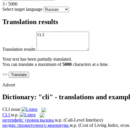
3
/
5000
Select target language
Translation results
Translation results
Your text has been partially translated.
You can translate a maximum of
5000
characters at a time.
<>
Advert
Dictionary: "cli" - translations and examp
CLI
noun
CLI
м.р.
интерфейс уровня вызова
м.р.
(Call-Level Interface)
индекс прожиточного минимума
м.р.
(Cost of Living Index, econ.