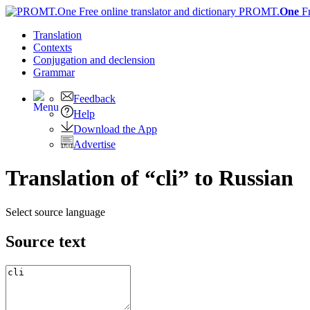
PROMT.
One
F
Translation
Contexts
Conjugation
and declension
Grammar
Feedback
Help
Download the App
Advertise
Translation of “cli” to Russian
Select source language
Source text