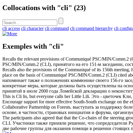
Collocations with "cli"
(23)
cli access
cli character
cli command
cli command hierarchy
cli config
Exemples with "cli"
Recalls the relevant provisions of Communiqué PSC/MIN/Comm.2 (
PSC/MIN/Comm.2 (
CLI
), принятого на его 151-м заседании, со
Recalls also the provisions of the Communiqué of its 156th meeting, h
place on the basis of Communiqué PSC/MIN/Comm.2 (
CLI
) cited a
напоминает также о положениях коммюнике своего 156-го засед
конкретные меры, которые должны быть осуществлены на осн
принятой в июле 2000 года Ломейской декларации о неконстит
This is
Cli
lis, but everyone calls her Little Lili.
Это - цветочек Кли,
Encourage support for more effective South-South exchange on the eff
Collaborative Partnership on Forests.
выступать за поддержку бол
основе, в частности, страновых инициатив и форума, организу
The participants also agreed that that the Co-chairs of the steering 
CLI
.
Участники также приняли решение, что сопредседатели Р
две рабочие группы для оказания помощи в решении стоящих п