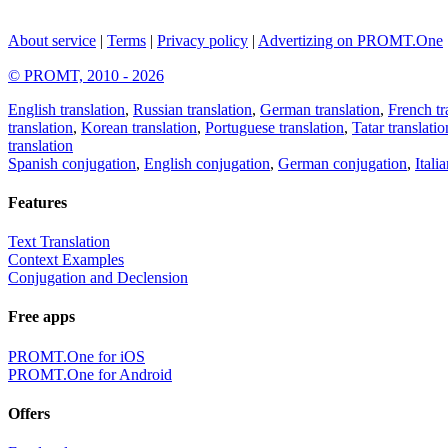
About service
|
Terms
|
Privacy policy
|
Advertizing on PROMT.One
© PROMT, 2010 - 2026
English translation
,
Russian translation
,
German translation
,
French tr
translation
,
Korean translation
,
Portuguese translation
,
Tatar translatio
translation
Spanish conjugation
,
English conjugation
,
German conjugation
,
Itali
Features
Text Translation
Context Examples
Conjugation and Declension
Free apps
PROMT.One for iOS
PROMT.One for Android
Offers