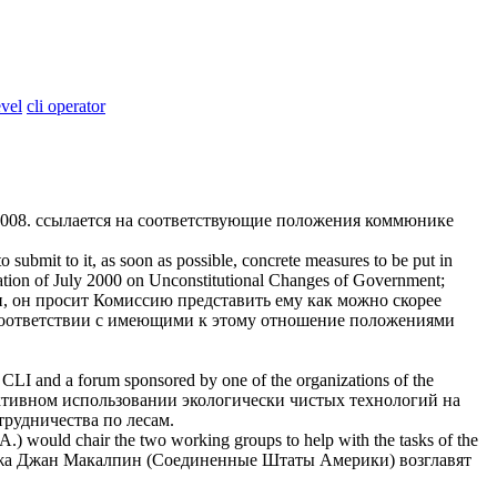
evel
cli operator
2008.
ссылается на соответствующие положения коммюнике
submit to it, as soon as possible, concrete measures to be put in
ration of July 2000 on Unconstitutional Changes of Government;
ти, он просит Комиссию представить ему как можно скорее
 соответствии с имеющими к этому отношение положениями
a
CLI
and a forum sponsored by one of the organizations of the
ктивном использовании экологически чистых технологий на
трудничества по лесам.
A.) would chair the two working groups to help with the tasks of the
г-жа Джан Макалпин (Соединенные Штаты Америки) возглавят