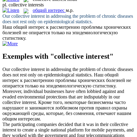
pl.
collective interests
общий интерес
м.р.
Our
collective interest
in addressing the problem of chronic diseases
does not rest only on epidemiological statistics.
Наш
общий интерес
к рассмотрению проблемы хронических
болезней не опирается только на эпидемиологическую
статистику.
Exemples with "collective interest"
Our
collective interest
in addressing the problem of chronic diseases
does not rest only on epidemiological statistics.
Наш
общий
интерес
к рассмотрению проблемы хронических болезней не
опирается только на эпидемиологическую статистику.
Moreover, individual businesses have often lobbied against and
evaded environmental protections that are indisputably in our
collective interest
.
Кроме того, некоторые бизнесмены часто
нарушают и занимаются лоббизмом против правил охраны
окружающей среды, которые, без сомнения, отвечают нашим
общим интересам
.
The participating companies decided that it was in their
collective
interest
to create a single national platform for mobile payments, and
they worked with the government and four telecommunications