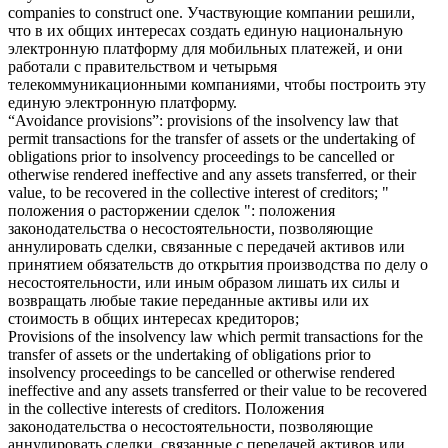
companies to construct one.
Участвующие компании решили,
что в их
общих интересах
создать единую национальную
электронную платформу для мобильных платежей, и они
работали с правительством и четырьмя
телекоммуникационными компаниями, чтобы построить эту
единую электронную платформу.
“Avoidance provisions”: provisions of the insolvency law that
permit transactions for the transfer of assets or the undertaking of
obligations prior to insolvency proceedings to be cancelled or
otherwise rendered ineffective and any assets transferred, or their
value, to be recovered in the
collective interest
of creditors;
"
положения о расторжении сделок ": положения
законодательства о несостоятельности, позволяющие
аннулировать сделки, связанные с передачей активов или
принятием обязательств до открытия производства по делу о
несостоятельности, или иным образом лишать их силы и
возвращать любые такие переданные активы или их
стоимость в
общих интересах
кредиторов;
Provisions of the insolvency law which permit transactions for the
transfer of assets or the undertaking of obligations prior to
insolvency proceedings to be cancelled or otherwise rendered
ineffective and any assets transferred or their value to be recovered
in the
collective interests
of creditors.
Положения
законодательства о несостоятельности, позволяющие
аннулировать сделки, связанные с передачей активов или