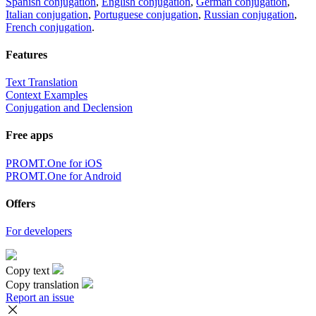
Spanish conjugation
,
English conjugation
,
German conjugation
,
Italian conjugation
,
Portuguese conjugation
,
Russian conjugation
,
French conjugation
.
Features
Text Translation
Context Examples
Conjugation and Declension
Free apps
PROMT.One for iOS
PROMT.One for Android
Offers
For developers
Copy text
Copy translation
Report an issue