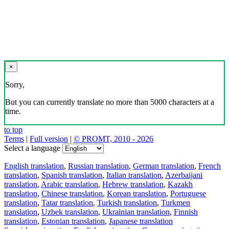
×
Sorry,
But you can currently translate no more than 5000 characters at a
time.
to top
Terms
|
Full version
|
© PROMT, 2010 - 2026
Select a language
English translation
,
Russian translation
,
German translation
,
French
translation
,
Spanish translation
,
Italian translation
,
Azerbaijani
translation
,
Arabic translation
,
Hebrew translation
,
Kazakh
translation
,
Chinese translation
,
Korean translation
,
Portuguese
translation
,
Tatar translation
,
Turkish translation
,
Turkmen
translation
,
Uzbek translation
,
Ukrainian translation
,
Finnish
translation
,
Estonian translation
,
Japanese translation