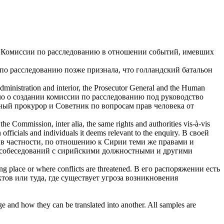
ю
Комиссии по расследованию
в отношении событий, имевших
 по расследованию
позже признала, что голландский батальон
dministration and interior, the Prosecutor General and the Human
ло о создании
комиссии по расследованию
под руководство
ный прокурор и Советник по вопросам прав человека от
e the Commission, inter alia, the same rights and authorities vis-à-vis
 officials and individuals it deems relevant to the
enquiry
.
В своей
, в частности,
по
отношению к Сирии теми же правами и
я собеседований с сирийскими должностными и другими
ing place or where conflicts are threatened.
В его распоряжении есть
тов или туда, где существует угроза возникновения
ge and how they can be translated into another. All samples are