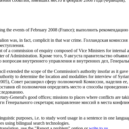
ении событий, имевших место в феврале 2008 года (Франция);
ng the events of February 2008 (France);
выполнить рекомендаци
lion was, in fact, complicit in that war crime.
Голландская
комиссия
реступления.
nt of a
commission of enquiry
composed of Vice Ministers for internal a
ter of Administration.
Кроме того, 9 августа правительство объяви
 вопросам внутреннего управления и внутренних дел, Генераль
ncil extended the scope of the
Commission
's authority insofar as it gav
uthority to determine the location and modalities for interview
of
Syrian
(2005), Совет расширил сферу полномочий
Комиссии
, наделив ее
доставив ей полномочия определять место и способы проведени
следованию
.
retary-General's good offices; missions to places where conflicts are tak
уги Генерального секретаря; направление миссий в места конфлик
inguistic purposes, i.e. to study word usage in a sentence in one langua
ces using bilingual search technologies.
r translation, use the "Report a problem" option or
write to us
.