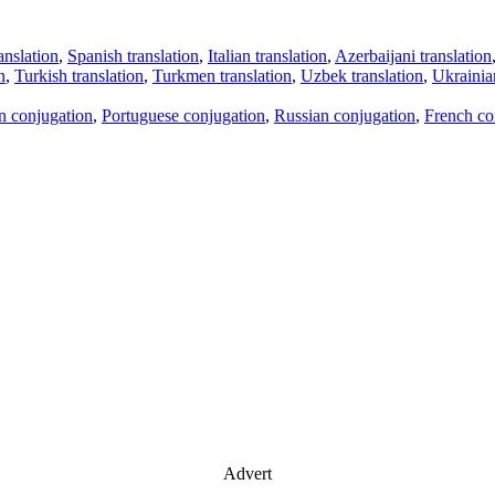
anslation
,
Spanish translation
,
Italian translation
,
Azerbaijani translation
n
,
Turkish translation
,
Turkmen translation
,
Uzbek translation
,
Ukrainian
an conjugation
,
Portuguese conjugation
,
Russian conjugation
,
French co
Advert