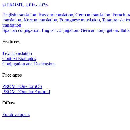
© PROMT, 2010 - 2026
English translation
,
Russian translation
,
German translation
,
French tr
translation
,
Korean translation
,
Portuguese translation
,
Tatar translatio
translation
Spanish conjugation
,
English conjugation
,
German conjugation
,
Itali
Features
Text Translation
Context Examples
Conjugation and Declension
Free apps
PROMT.One for iOS
PROMT.One for Android
Offers
For developers