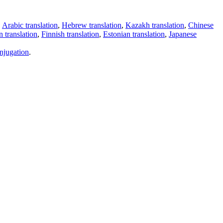
,
Arabic translation
,
Hebrew translation
,
Kazakh translation
,
Chinese
 translation
,
Finnish translation
,
Estonian translation
,
Japanese
njugation
.