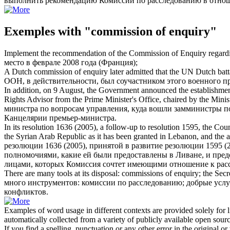
выполнить рекомендацию
Комиссии по расследованию
в отнош
Exemples with "commission of enquiry"
Implement the recommendation of the
Commission of Enquiry
regardi
место в феврале 2008 года (Франция);
A Dutch
commission of enquiry
later admitted that the UN Dutch batta
ООН, в действительности, был соучастником этого военного п
In addition, on 9 August, the Government announced the establishme
Rights Advisor from the Prime Minister's Office, chaired by the Minis
министра по вопросам управления, куда вошли замминистры по
Канцелярии премьер-министра.
In its resolution 1636 (2005), a follow-up to resolution 1595, the Cou
the Syrian Arab Republic as it has been granted in Lebanon, and the a
резолюции 1636 (2005), принятой в развитие резолюции 1595 
полномочиями, какие ей были предоставлены в Ливане, и пре
лицами, которых Комиссия сочтет имеющими отношение к
рас
There are many tools at its disposal:
commissions of enquiry
; the Sec
много инструментов:
комиссии по расследованию
; добрые усл
конфликтов.
Examples of word usage in different contexts are provided solely for l
automatically collected from a variety of publicly available open sour
If you find a spelling, punctuation or any other error in the original o